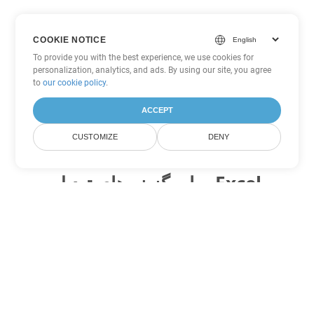
COOKIE NOTICE
To provide you with the best experience, we use cookies for
personalization, analytics, and ads. By using our site, you agree
to
our cookie policy
.
ACCEPT
CUSTOMIZE
DENY
سایر گزینه های تبدیل Excel
ODS را به DOC تبدیل کنید
DOC:
Microsoft Word Binary Format
ODS را به DOT تبدیل کنید
DOT:
Microsoft Word Template Files