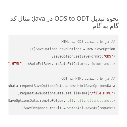
نحوه تبدیل ODS to ODT در Java: مثال کد
گام به گام
// در حال تبدیل ODS به HTML
SaveOptions saveOptions = 
new
saveOption.setSaveFormat(
"ODS"
e + 
".HTML"
, isAutoFitRows, isAutoFitColumns, folder,
null
// در حال تبدیل HTML به ODT
tionsData requestSaveOptionsData = 
new
requestSaveOptionsData.setFileName(
"/file.HTML"
uestSaveOptionsData,remoteFolder,
null
,
null
,
null
,
null
,
null
SaveResponse result = wordsApi.saveAs(request);
