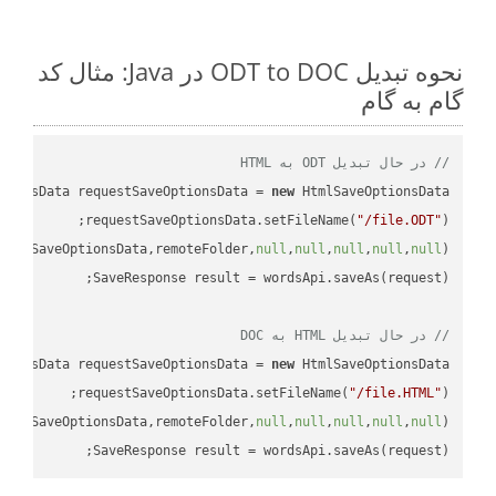
نحوه تبدیل ODT to DOC در Java: مثال کد
گام به گام
// در حال تبدیل ODT به HTML
tionsData requestSaveOptionsData = 
new
requestSaveOptionsData.setFileName(
"/file.ODT"
uestSaveOptionsData,remoteFolder,
null
,
null
,
null
,
null
,
null
// در حال تبدیل HTML به DOC
tionsData requestSaveOptionsData = 
new
requestSaveOptionsData.setFileName(
"/file.HTML"
uestSaveOptionsData,remoteFolder,
null
,
null
,
null
,
null
,
null
SaveResponse result = wordsApi.saveAs(request);
