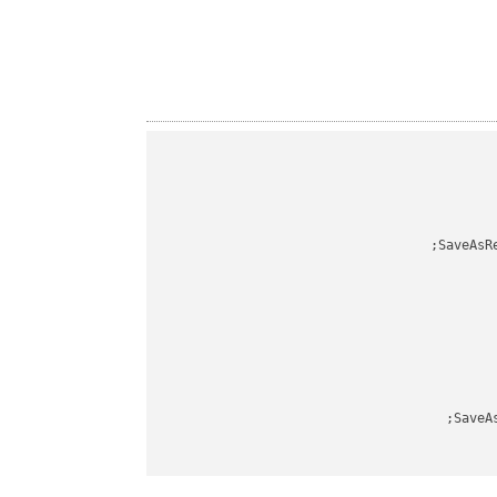
SaveAsR
SaveA