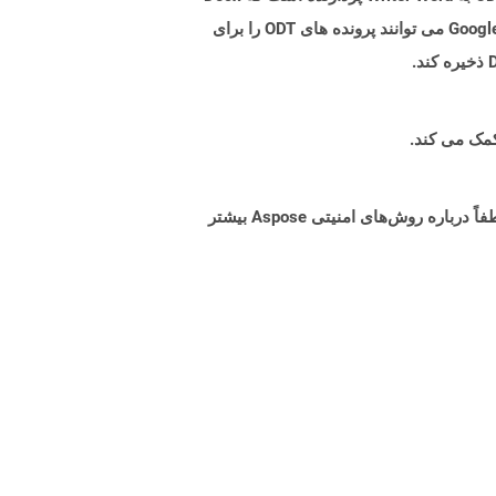
برای Microsoft Word چیست. چندین برنامه از جمله Google Docs و Google & Rsquo ؛ پردازنده کلمه مبتنی بر وب با Google Drive می توانند پرونده های ODT را برای
البته! Aspose Cloud از سرورهای ابری آمازون EC2 استفاده می کند که امنیت و انعطاف پذیری سرویس را تضمین می کند. لطفاً درباره روش‌های امنیتی Aspose بیشتر