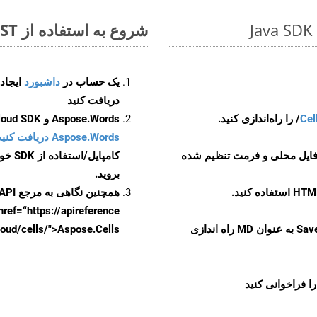
شروع به استفاده از Aspose.Total REST برای ODT to MD کنید
یک حساب در
داشبورد
دریافت کنید
Cel
Aspose.Words و Aspose.Cells Cloud SDK برای کد منبع Java را از
Aspose.Words دریافت کنید مخازن GitHub
 فایل محلی و فرمت تنظیم شده
کامپایل/استفاده از SDK خودتان یا برای گزینه های دانلود جایگزین به
بروید.
همچنین نگاهی به مرجع API مبتنی بر Swagger برای
href=“https://apireference بیندازید. برای اطلاعات بیشتر دربار
را از CellsAPI با SaveFormat به عنوان MD راه اندازی
.aspose.cloud/cells/">Aspose.Cells ر
ا فراخوانی کنید