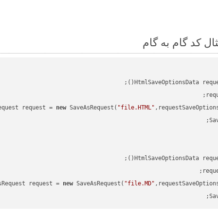
HtmlSaveOptionsData requ
req
equest request = 
new
 SaveAsRequest(
"file.HTML"
,requestSaveOption
HtmlSaveOptionsData requ
requ
sRequest request = 
new
 SaveAsRequest(
"file.MD"
,requestSaveOption
Sa