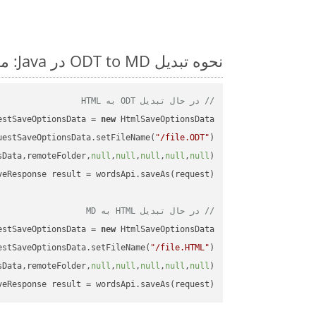
نحوه تبدیل ODT to MD در Java: مثال کد گام به گام
// در حال تبدیل ODT به HTML
estSaveOptionsData = 
new
uestSaveOptionsData.setFileName(
"/file.ODT"
sData,remoteFolder,
null
,
null
,
null
,
null
,
null
// در حال تبدیل HTML به MD
estSaveOptionsData = 
new
estSaveOptionsData.setFileName(
"/file.HTML"
sData,remoteFolder,
null
,
null
,
null
,
null
,
null
veResponse result = wordsApi.saveAs(request);
