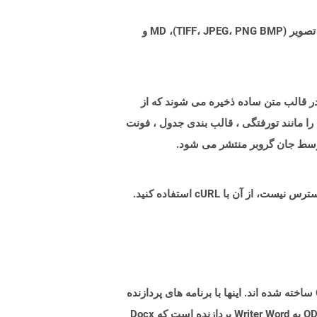
Aspose.Total Cloud می تواند فرمت های فایل را از هر خانواده محصول به هر خانواده محصول دیگری به PDF، DOCX، XPS، تصویر (TIFF، JPEG، PNG BMP)، MD و
ای متنی ایجاد شده با گویش های زبان Markdown با پسوند پرونده .md یا .markdown ذخیره می شوند. پرونده های MD در قالب متن ساده ذخیره می شوند که از
ن را مانند تورفتگی ، قالب بندی جدول ، فونت
پرونده های ODT نوع اسناد است که با برنامه های پردازش کلمه ایجاد شده اند که بر اساس فرمت فایل متنی OpenDocument ساخته شده اند. اینها با برنامه های پردازنده
Word مانند نویسنده آزاد OpenOffice ایجاد شده و می توانند محتوا مانند متن ، تصاویر ، اشیاء و سبک ها را نگه دارند. پرونده ODT به Writer Word پردازنده است که Docx