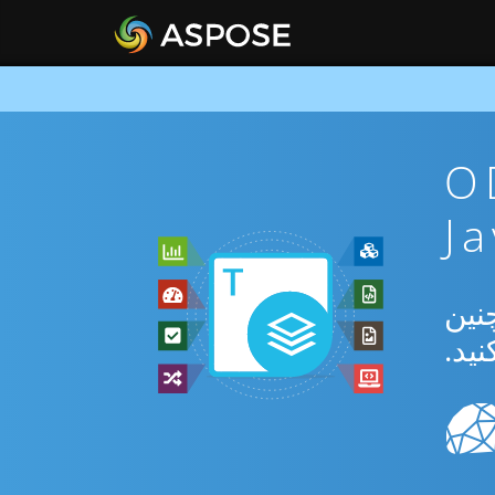
ن ODT To
تبدیل بین ODT و MD و همچنین