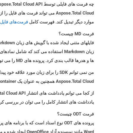
چه فرمت های فایلی توسط Aspose.Total Cloud API پشتیبانی می شود؟
موارد دیگر تبدیل کند. فهرست کامل
فرمت‌های فایل 
فرمت MD چیست؟
زبان Markdown استفاده می کند که شام
ها و هدرها قالب بندی کرد. پرونده های MD را می توان با برنامه ای به نام Markdown به HTML تبدیل کرد. زبان Markdown توسط جان گروبر منتشر می شود.
من نمی توانم SDK را برای زبان مورد علاقه خود پیدا کنم. باید چکار کنم؟
Aspose.Total Cloud همچنین به عنوان یک Docker Container در دسترس است. در صورتی که SDK مورد نیاز شما هنوز در دسترس نیست، از آن با cURL استفاده کنید.
از کجا می توانم یادداشت های انتشار Aspose.Total Cloud API را برای Java پیدا کنم؟
یادداشت های انتشار کامل را می توان در بررسی کر
فرمت ODT چیست؟