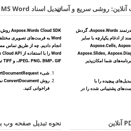
تبدیل اسناد MS Word از ODT به فرمت‌های تصویری - راهنمای گام به گام
با تبدیل فایل‌های ODT به HTML با استفاده از API قدرتمند Aspose.Words، گردش
ند از ادغام یکپارچه با سایر
Aspose.Cells, Aspose.PDF, Aspos,
Aspose.Slides, Aspose.Di
رنامه‌های شما امکان‌پذیر
JPEG، PNG، BMP، GIF، و TIFF تبدیل کنید.
شیء
rtDocumentRequest
روش
ConvertDocument
و تبدیل‌های پیچیده را با
فراخوانی کنید.
مت‌های پشتیبانی شده را در
نحوه تبدیل صفحه وب به