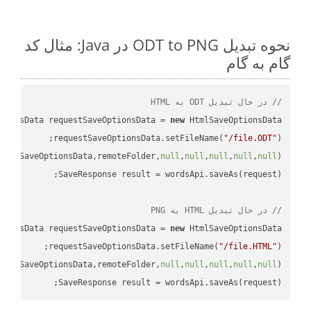
نحوه تبدیل ODT to PNG در Java: مثال کد
گام به گام
// در حال تبدیل ODT به HTML
tionsData requestSaveOptionsData = 
new
requestSaveOptionsData.setFileName(
"/file.ODT"
uestSaveOptionsData,remoteFolder,
null
,
null
,
null
,
null
,
null
// در حال تبدیل HTML به PNG
tionsData requestSaveOptionsData = 
new
requestSaveOptionsData.setFileName(
"/file.HTML"
uestSaveOptionsData,remoteFolder,
null
,
null
,
null
,
null
,
null
SaveResponse result = wordsApi.saveAs(request);
