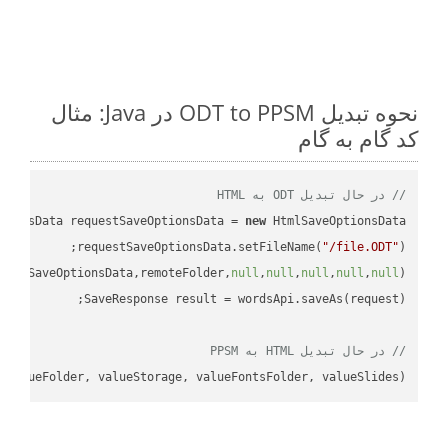
نحوه تبدیل ODT to PPSM در Java: مثال
کد گام به گام
// در حال تبدیل ODT به HTML
tionsData requestSaveOptionsData = 
new
requestSaveOptionsData.setFileName(
"/file.ODT"
uestSaveOptionsData,remoteFolder,
null
,
null
,
null
,
null
,
null
// در حال تبدیل HTML به PPSM
 valueFolder, valueStorage, valueFontsFolder, valueSlides);
