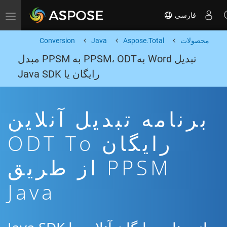
فارسی
Toggle navigation
محصولات
Aspose.Total
Java
Conversion
تبدیل Word بهPPSM، ODT به PPSM مبدل
رایگان یا Java SDK
برنامه تبدیل آنلاین
رایگان ODT To
PPSM از طریق
Java