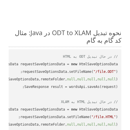
نحوه تبدیل ODT to XLAM در Java: مثال
کد گام به گام
// در حال تبدیل ODT به HTML
tionsData requestSaveOptionsData = 
new
requestSaveOptionsData.setFileName(
"/file.ODT"
uestSaveOptionsData,remoteFolder,
null
,
null
,
null
,
null
,
null
// در حال تبدیل HTML به XLAM
tionsData requestSaveOptionsData = 
new
requestSaveOptionsData.setFileName(
"/file.HTML"
uestSaveOptionsData,remoteFolder,
null
,
null
,
null
,
null
,
null