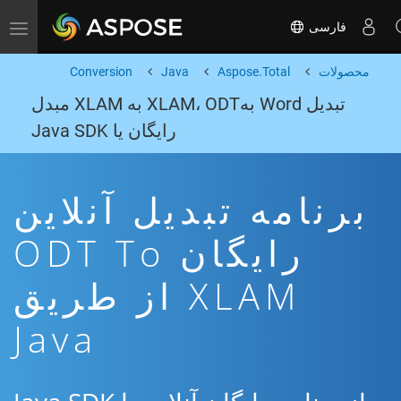
فارسی
Toggle navigation
محصولات
Aspose.Total
Java
Conversion
تبدیل Word بهXLAM، ODT به XLAM مبدل
رایگان یا Java SDK
برنامه تبدیل آنلاین
رایگان ODT To
XLAM از طریق
Java