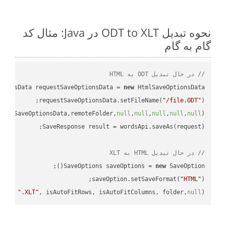
نحوه تبدیل ODT to XLT در Java: مثال کد
گام به گام
// در حال تبدیل ODT به HTML
tionsData requestSaveOptionsData = 
new
requestSaveOptionsData.setFileName(
"/file.ODT"
uestSaveOptionsData,remoteFolder,
null
,
null
,
null
,
null
,
null
// در حال تبدیل HTML به XLT
SaveOptions saveOptions = 
new
saveOption.setSaveFormat(
"HTML"
me + 
".XLT"
, isAutoFitRows, isAutoFitColumns, folder,
null
);
