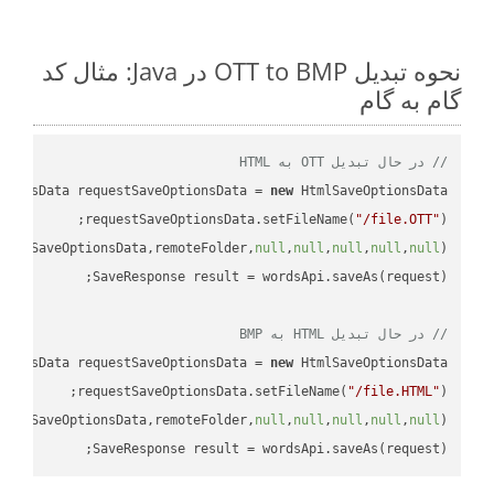
نحوه تبدیل OTT to BMP در Java: مثال کد
گام به گام
// در حال تبدیل OTT به HTML
tionsData requestSaveOptionsData = 
new
requestSaveOptionsData.setFileName(
"/file.OTT"
uestSaveOptionsData,remoteFolder,
null
,
null
,
null
,
null
,
null
// در حال تبدیل HTML به BMP
tionsData requestSaveOptionsData = 
new
requestSaveOptionsData.setFileName(
"/file.HTML"
uestSaveOptionsData,remoteFolder,
null
,
null
,
null
,
null
,
null
SaveResponse result = wordsApi.saveAs(request);
