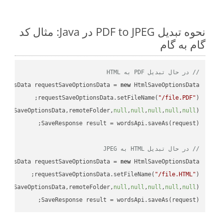
نحوه تبدیل PDF to JPEG در Java: مثال کد
گام به گام
// در حال تبدیل PDF به HTML
tionsData requestSaveOptionsData = 
new
requestSaveOptionsData.setFileName(
"/file.PDF"
uestSaveOptionsData,remoteFolder,
null
,
null
,
null
,
null
,
null
// در حال تبدیل HTML به JPEG
tionsData requestSaveOptionsData = 
new
requestSaveOptionsData.setFileName(
"/file.HTML"
uestSaveOptionsData,remoteFolder,
null
,
null
,
null
,
null
,
null
SaveResponse result = wordsApi.saveAs(request);
