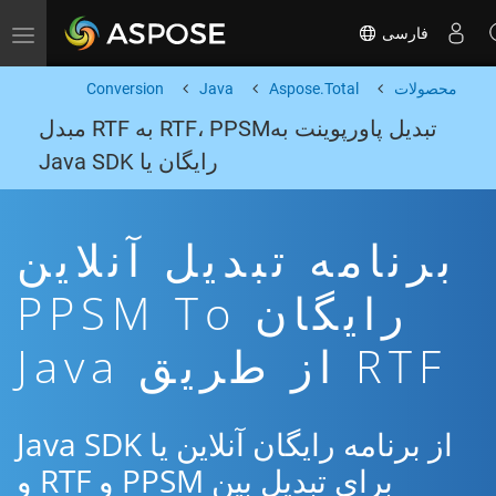
فارسی
Toggle navigation
محصولات
Aspose.Total
Java
Conversion
تبدیل پاورپوینت بهRTF، PPSM به RTF مبدل
رایگان یا Java SDK
برنامه تبدیل آنلاین
رایگان PPSM To
RTF از طریق Java
از برنامه رایگان آنلاین یا Java SDK
برای تبدیل بین PPSM و RTF و