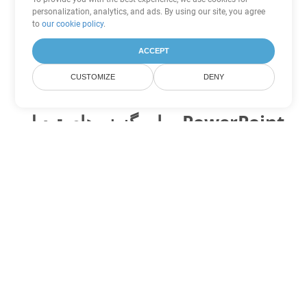
personalization, analytics, and ads. By using our site, you agree
to
our cookie policy
.
ACCEPT
CUSTOMIZE
DENY
سایر گزینه های تبدیل PowerPoint
PPSM را به DOC تبدیل کنید
DOC:
Microsoft Word Binary Format
PPSM را به DOT تبدیل کنید
DOT:
Microsoft Word Template Files
PPSM را به DOCX تبدیل کنید
DOCX:
Office 2007+ Word Document