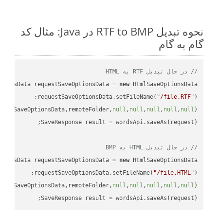
نحوه تبدیل RTF to BMP در Java: مثال کد
گام به گام
// در حال تبدیل RTF به HTML
tionsData requestSaveOptionsData = 
new
requestSaveOptionsData.setFileName(
"/file.RTF"
uestSaveOptionsData,remoteFolder,
null
,
null
,
null
,
null
,
null
// در حال تبدیل HTML به BMP
tionsData requestSaveOptionsData = 
new
requestSaveOptionsData.setFileName(
"/file.HTML"
uestSaveOptionsData,remoteFolder,
null
,
null
,
null
,
null
,
null
SaveResponse result = wordsApi.saveAs(request);
