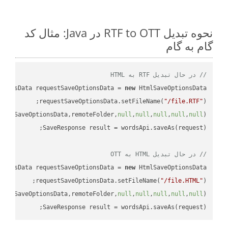
نحوه تبدیل RTF to OTT در Java: مثال کد
گام به گام
// در حال تبدیل RTF به HTML
tionsData requestSaveOptionsData = 
new
requestSaveOptionsData.setFileName(
"/file.RTF"
uestSaveOptionsData,remoteFolder,
null
,
null
,
null
,
null
,
null
// در حال تبدیل HTML به OTT
tionsData requestSaveOptionsData = 
new
requestSaveOptionsData.setFileName(
"/file.HTML"
uestSaveOptionsData,remoteFolder,
null
,
null
,
null
,
null
,
null
SaveResponse result = wordsApi.saveAs(request);
