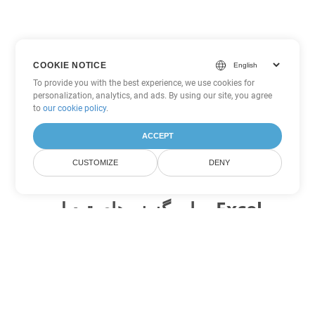
COOKIE NOTICE
To provide you with the best experience, we use cookies for
personalization, analytics, and ads. By using our site, you agree
to
our cookie policy
.
ACCEPT
CUSTOMIZE
DENY
سایر گزینه های تبدیل Excel
SXC را به DOC تبدیل کنید
DOC:
Microsoft Word Binary Format
SXC را به DOT تبدیل کنید