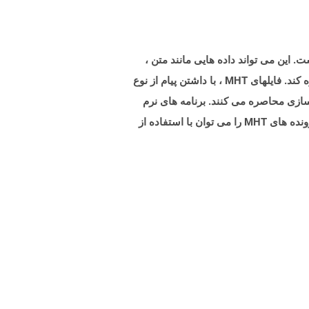
ا در یک پرونده واحد است. این می تواند داده هایی مانند متن ،
تصاویر ، یک ظاهر طراحی صفحه را در قالب پرونده های CSS ، JavaScript و سایر منابع به عنوان منابع تعبیه شده در آن ذخیره کند. فایلهای MHT ، با داشتن پیام از نوع
گاه های ذخیره سازی محاصره می کنند. برنامه های نرم
افزاری مانند Microsoft Word به شما امکان می دهد اسناد کلمه خود را با صادرات به عنوان فایل MHT به MHT تبدیل کنید. پرونده های MHT را می توان با استفاده از