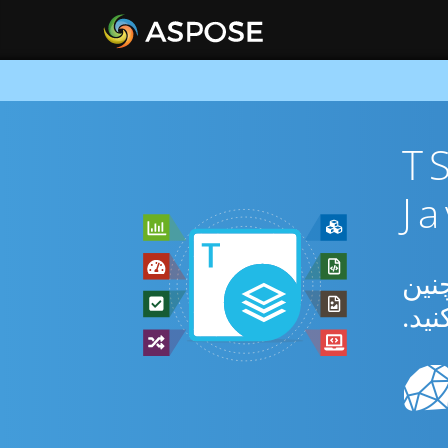
ان TSV To
بدیل بین TSV و MHT و همچنین