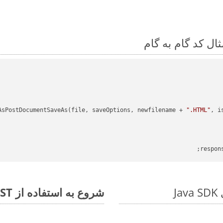
AsPostDocumentSaveAs(file, saveOptions, newfilename + 
".HTML"
, i
respon
شروع به استفاده از Aspose.Total REST برای TSV to MHT کنید