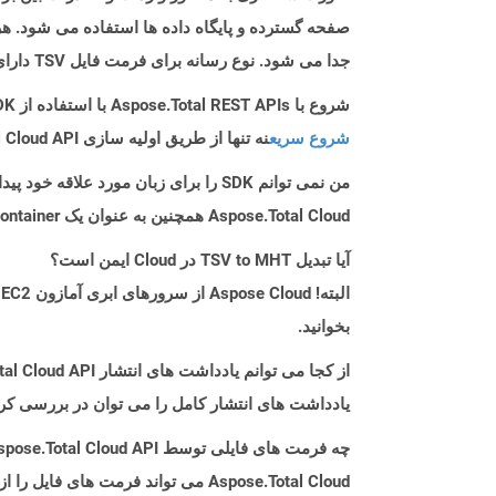
جدا می شود. نوع رسانه برای فرمت فایل TSV دارای مقادیر جداگانه متن/برگه است.
شروع با Aspose.Total REST APIs با استفاده از Java SDK: راهنمای مبتدی
شروع سریع
نه تنها از طریق اولیه سازی Aspose.Total Cloud API راهنمایی می کند، بلکه به نصب کتابخانه های مورد نیاز نیز کمک می کند.
من نمی توانم SDK را برای زبان مورد علاقه خود پیدا کنم. باید چکار کنم؟
Aspose.Total Cloud همچنین به عنوان یک Docker Container در دسترس است. در صورتی که SDK مورد نیاز شما هنوز در دسترس نیست، از آن با cURL استفاده کنید.
آیا تبدیل TSV to MHT در Cloud ایمن است؟
بخوانید.
از کجا می توانم یادداشت های انتشار Aspose.Total Cloud API را برای Java پیدا کنم؟
یادداشت های انتشار کامل را می توان در بررسی کر
چه فرمت های فایلی توسط Aspose.Total Cloud API پشتیبانی می شود؟