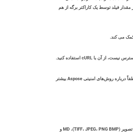
 از متنی موجود است که در آن هر مقدار فیلد توسط یک کاراکتر برگه از هم
البته! Aspose Cloud از سرورهای ابری آمازون EC2 استفاده می کند که امنیت و انعطاف پذیری سرویس را تضمین می کند. لطفاً درباره روش‌های امنیتی Aspose بیشتر
Aspose.Total Cloud می تواند فرمت های فایل را از هر خانواده محصول به هر خانواده محصول دیگری به PDF، DOCX، XPS، تصویر (TIFF، JPEG، PNG BMP)، MD و