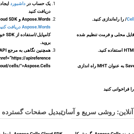
یک حساب در
داشبورد
دریافت کنید
Cel
Aspose.Words و Aspose.Cells Cloud SDK برای کد منبع Java را از
Aspose.Words دریافت کنید مخازن GitHub
 فایل محلی و فرمت تنظیم شده
کامپایل/استفاده از SDK خودتان یا برای گزینه های دانلود جایگزین به
بروید.
همچنین نگاهی به مرجع API مبتنی بر Swagger برای
href=“https://apireference بیندازید. برای اطلاعات بیشتر دربار
را از CellsAPI با SaveFormat به عنوان MHT راه اندازی
.aspose.cloud/cells/">Aspose.Cells ر
ا فراخوانی کنید
تبدیل صفحات گسترده MS Excel از TSV به فرمت‌های تصویری - راهنمای گام به گام
با تبدیل فایل‌های TSV به HTML با استفاده از API قدرتمند Aspose.Cells، گردش کار