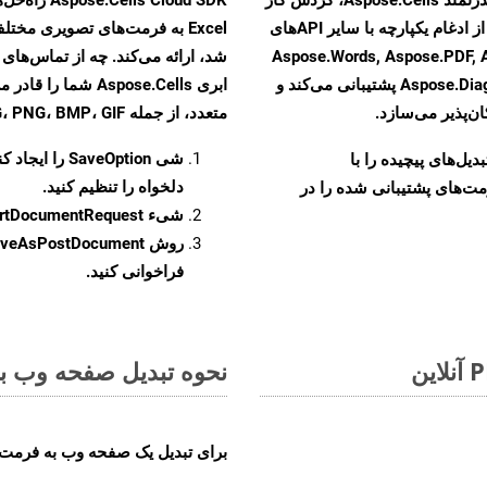
تبدیل اسناد خود را بهبود بخشید. این راهکار قدرتمند از ادغام یکپارچه با سایر APIهای
Aspose.Words, Aspose.PDF, Aspose.Ema,
Aspose.Diagram, Aspose.Tasks, Aspose.3D, Aspose.HTML پشتیبانی می‌کند و
ابری Aspose.Cells 
ن‌پذیر می‌سازد.
متعدد، از جمله JPEG، PNG، BMP، GIF، و TIFF تبدیل کنید
شی
SaveOption
را ایجاد کن
و تبدیل‌های پیچیده را با
دلخواه را تنظیم کنید.
مت‌های پشتیبانی شده را در
شیء
rtDocumentRequest
روش
veAsPostDocument
فراخوانی کنید.
نحوه تبدیل صفحه وب به 
برای تبدیل یک صفحه وب به فرمت MHT، مراحل زیر را دنبال کنید