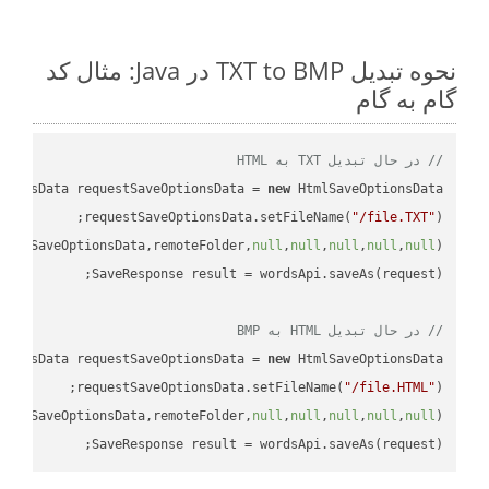
نحوه تبدیل TXT to BMP در Java: مثال کد
گام به گام
// در حال تبدیل TXT به HTML
tionsData requestSaveOptionsData = 
new
requestSaveOptionsData.setFileName(
"/file.TXT"
uestSaveOptionsData,remoteFolder,
null
,
null
,
null
,
null
,
null
// در حال تبدیل HTML به BMP
tionsData requestSaveOptionsData = 
new
requestSaveOptionsData.setFileName(
"/file.HTML"
uestSaveOptionsData,remoteFolder,
null
,
null
,
null
,
null
,
null
SaveResponse result = wordsApi.saveAs(request);
