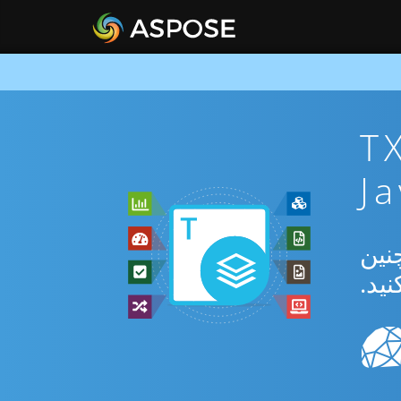
ان TXT To
بدیل بین TXT و MHT و همچنین