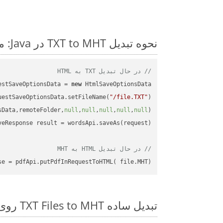
نحوه تبدیل TXT to MHT در Java: مثال کد گام به گام
// در حال تبدیل TXT به HTML
estSaveOptionsData = 
new
uestSaveOptionsData.setFileName(
"/file.TXT"
sData,remoteFolder,
null
,
null
,
null
,
null
,
null
// در حال تبدیل HTML به MHT
se = pdfApi.putPdfInRequestToHTML( file.MHT);

تبدیل ساده TXT Files to MHT روی Java SDK