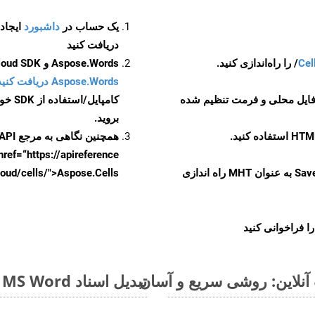
یک حساب در
داشبورد
دریافت کنید
Cel
Aspose.Words و Aspose.Cells Cloud SDK برای کد منبع Java را از
Aspose.Words دریافت کنید مخازن GitHub
 فایل محلی و فرمت تنظیم شده
کامپایل/استفاده از SDK خودتان یا برای گزینه های دانلود جایگزین به
بروید.
همچنین نگاهی به مرجع API مبتنی بر Swagger برای
href=“https://apireference بیندازید. برای اطلاعات بیشتر دربار
را از CellsAPI با SaveFormat به عنوان MHT راه اندازی
.aspose.cloud/cells/">Aspose.Cells ر
ا فراخوانی کنید
تبدیل اسناد MS Word از TXT به فرمت‌های تصویری - راهنمای گام به گام