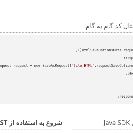
HtmlSaveOptionsData requ
req
equest request = 
new
 SaveAsRequest(
"file.HTML"
,requestSaveOption
respon
شروع به استفاده از Aspose.Total REST برای TXT to MHT کنید