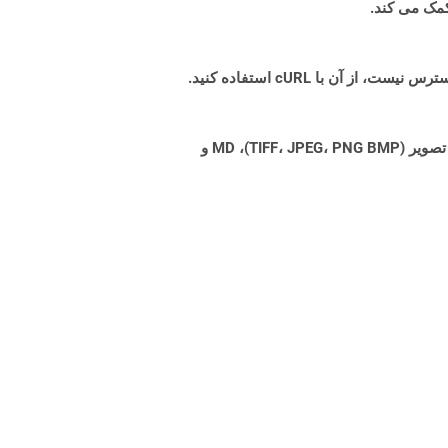
Aspose.Total Cloud می تواند فرمت های فایل را از هر خانواده محصول به هر خانواده محصول دیگری به PDF، DOCX، XPS، تصویر (TIFF، JPEG، PNG BMP)، MD و