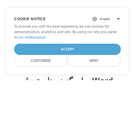
COOKIE NOTICE
To provide you with the best experience, we use cookies for
personalization, analytics, and ads. By using our site, you agree
to
our cookie policy
.
ACCEPT
CUSTOMIZE
DENY
سایر گزینه های تبدیل Word
TXT را به DOC تبدیل کنید
DOC:
Microsoft Word Binary Format
TXT را به DOT تبدیل کنید
DOT:
Microsoft Word Template Files