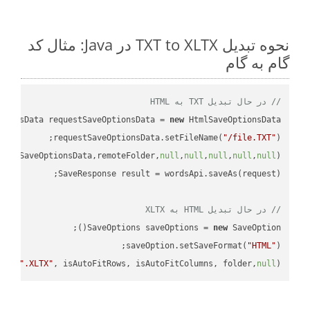
نحوه تبدیل TXT to XLTX در Java: مثال کد
گام به گام
// در حال تبدیل TXT به HTML
tionsData requestSaveOptionsData = 
new
requestSaveOptionsData.setFileName(
"/file.TXT"
uestSaveOptionsData,remoteFolder,
null
,
null
,
null
,
null
,
null
// در حال تبدیل HTML به XLTX
SaveOptions saveOptions = 
new
saveOption.setSaveFormat(
"HTML"
e + 
".XLTX"
, isAutoFitRows, isAutoFitColumns, folder,
null
);
