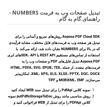
تبدیل صفحات وب به فرمت NUMBERS -
راهنمای گام به گام
Aspose.PDF Cloud SDK روش‌های سریع و آسانی را برای
تبدیل هر صفحه وب به فرمت‌های فایل مختلف، مشابه فرآیندی
که در بالا برای NUMBERS نشان داده شد، ارائه می‌کند. با
استفاده از تماس‌های مستقیم REST API یا SDK، API‌های ابری
Aspose.PDF تبدیل فایل‌های PDF و صفحات وب را به
فرمت‌های متعدد، از جمله HTML، PDFA، SVG، EPUB، TEX،
XML، XPS، XLS، XLSX، PPTX، DOC، DOCX، امکان‌پذیر
می‌سازند. MOBIXML، EMF و TIFF
نمونه کلاس
PdfApi
را برای تبدیل سند WEB ایجاد کنید
روش مناسبی مانند روش
putPdfInStorageToDoc
نمونه
کلاس PDFApi را برای تبدیل از WEB فراخوانی کنید و