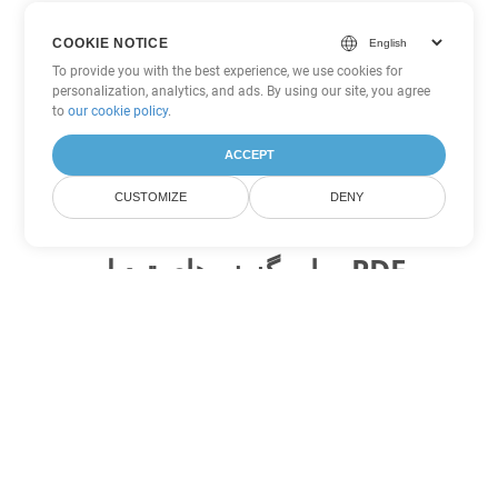
COOKIE NOTICE
To provide you with the best experience, we use cookies for
personalization, analytics, and ads. By using our site, you agree
to
our cookie policy
.
ACCEPT
CUSTOMIZE
DENY
سایر گزینه های تبدیل PDF
WEB را به DOC تبدیل کنید
DOC:
Microsoft Word Binary Format
WEB را به DOT تبدیل کنید
DOT:
Microsoft Word Template Files