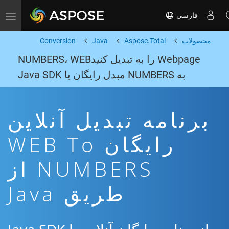
فارسی
Toggle navigation
محصولات
Aspose.Total
Java
Conversion
Webpage را به تبدیل کنیدNUMBERS، WEB
به NUMBERS مبدل رایگان یا Java SDK
برنامه تبدیل آنلاین
رایگان WEB To
NUMBERS از
طریق Java