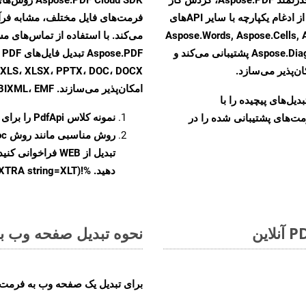
تبدیل اسناد خود را بهبود بخشید. این راهکار قدرتمند از ادغام یکپارچه با سایر APIهای
Aspose.Words, Aspose.Cells, Aspose.Em,
Aspose.Diagram, Aspose.Tasks, Aspose.3D, Aspose.HTML پشتیبانی می‌کند و
F
ن‌پذیر می‌سازد.
امکان‌پذیر می‌سازند. MOBIXML، EMF و TIFF
و تبدیل‌های پیچیده را با
نمونه کلاس
PdfApi
را برای تبدیل 
مت‌های پشتیبانی شده را در
روش مناسبی مانند روش
oc
تبدیل از WEB فراخ
دهید. %!(EXTRA string=XLT)
نحوه تبدیل صفحه وب به 
برای تبدیل یک صفحه وب به فرمت XLT، مراحل زیر را دنبال کنید