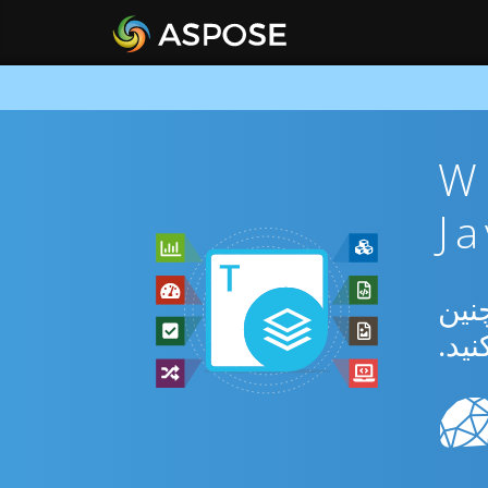
ن WEB To
بدیل بین WEB و XLT و همچنین