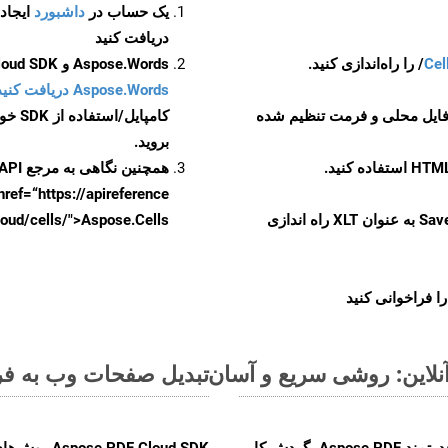
یک حساب در
داشبورد
دریافت کنید
Cel
Aspose.Words و Aspose.Cells Cloud SDK برای کد منبع Java را از
Aspose.Words دریافت کنید مخازن GitHub
 فایل محلی و فرمت تنظیم شده
کامپایل/استفاده از SDK خودتان یا برای گزینه های دانلود جایگزین به
بروید.
همچنین نگاهی به مرجع API مبتنی بر Swagger برای
href=“https://apireference بیندازید. برای اطلاعات بیشتر دربار
را از CellsAPI با SaveFormat به عنوان XLT راه اندازی
.aspose.cloud/cells/">Aspose.Cells ر
ا فراخوانی کنید
تبدیل صفحات وب به فرمت XLT - راهنمای گا
با تبدیل فایل‌های WEB به HTML با استفاده از API قدرتمند Aspose.PDF، گردش کار
F Cloud SDK