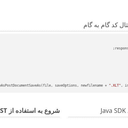
eAsPostDocumentSaveAs(file, saveOptions, newfilename + 
".XLT"
, i
شروع به استفاده از Aspose.Total REST برای WEB to XLT کنید