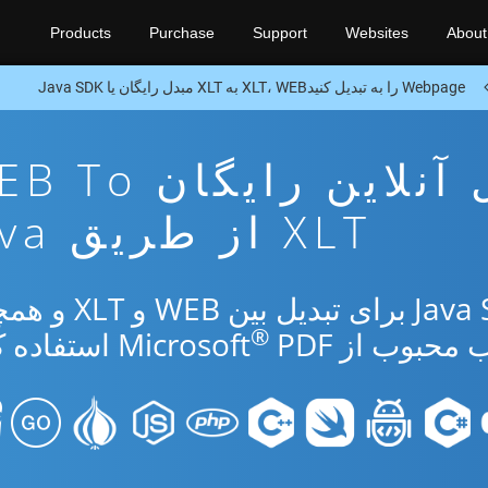
Products
Purchase
Support
Websites
About
Webpage را به تبدیل کنیدXLT، WEB به XLT مبدل رایگان یا Java SDK
برنامه تبدیل آنلاین رایگا
XLT از طریق Java
از برنامه رایگان آنلاین یا Java SDK برای ت
®
بوب از Microsoft
PDF استفاده کنید.