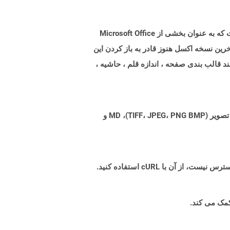
پرونده هایی با برنامه افزودنی .xlt ، پرونده های الگوی ایجاد شده با Microsoft Excel هستند که یک برنامه صفحه گسترده است که به عنوان بخشی از Microsoft Office
ن باز کردن این موارد پشتیبانی کرد. آخرین نسخه اکسل هنوز قادر به باز کردن این
د قالب بندی صفحه ، اندازه قلم ، حاشیه ،
Aspose.Total Cloud می تواند فرمت های فایل را از هر خانواده محصول به هر خانواده محصول دیگری به PDF، DOCX، XPS، تصویر (TIFF، JPEG، PNG BMP)، MD و