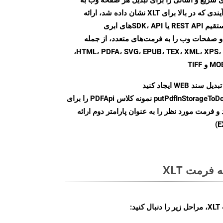
فرمت‌های فایل مختلف، مشابه فرآیندی که در بالا برای XLT نشان داده شد، ارائه
می‌کند. با استفاده از تماس‌های مستقیم REST API یا SDK، API‌های ابری
Aspose.PD تبدیل فایل‌های PDF و صفحات وب را به فرمت‌های متعدد، از جمله
HTML، PDFA، SVG، EPUB، TEX، XML، XPS، XLS، XLSX، PPTX، DOC، DOCX،
سند WEB ایجاد کنید
putPdfInStorageToD
نمونه کلاس PDFApi را برای
وانی کنید و فرمت مورد نظر را به عنوان پارامتر دوم ارائه
فرمت XLT
: