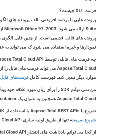
فرمت XLT چیست؟
پرونده های قالب قدیمی است. از چنین فایل الگوی بر
نمودارها و غیره استفاده می شود که می تواند به عنوان پرونده
چه فرمت های فایلی توسط Aspose.Total Cloud API پشتیبانی می شود؟
موارد دیگر تبدیل کند. فهرست کامل
فرمت‌های فایل 
من نمی توانم SDK را برای زبان مورد علاقه خود پیدا کنم. باید چکار کنم؟
Aspose.Total Cloud همچنین به عنوان یک Docker Container در دسترس است. در صورتی که SDK مورد نیاز شما هنوز در دسترس نیست، از آن با cURL استفاده کنید.
شروع با Aspose.Total REST APIs با استفاده از Java SDK: راهنمای مبتدی
شروع سریع
نه تنها از طریق اولیه سازی Aspose.Total Cloud API راهنمایی می کند، بلکه به نصب کتابخانه های مورد نیاز نیز کمک می کند.
از کجا می توانم یادداشت های انتشار Aspose.Total Cloud API را برای Java پیدا کنم؟