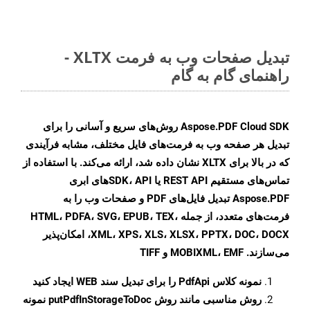
تبدیل صفحات وب به فرمت XLTX -
راهنمای گام به گام
Aspose.PDF Cloud SDK روش‌های سریع و آسانی را برای
تبدیل هر صفحه وب به فرمت‌های فایل مختلف، مشابه فرآیندی
که در بالا برای XLTX نشان داده شد، ارائه می‌کند. با استفاده از
تماس‌های مستقیم REST API یا SDK، API‌های ابری
Aspose.PDF تبدیل فایل‌های PDF و صفحات وب را به
فرمت‌های متعدد، از جمله HTML، PDFA، SVG، EPUB، TEX،
XML، XPS، XLS، XLSX، PPTX، DOC، DOCX، امکان‌پذیر
می‌سازند. MOBIXML، EMF و TIFF
نمونه کلاس
PdfApi
را برای تبدیل سند WEB ایجاد کنید
روش مناسبی مانند روش
putPdfInStorageToDoc
نمونه