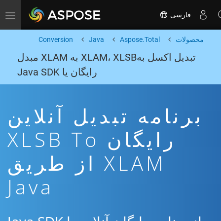
فارسی
Toggle navigation
محصولات
Aspose.Total
Java
Conversion
تبدیل اکسل بهXLAM، XLSB به XLAM مبدل
رایگان یا Java SDK
برنامه تبدیل آنلاین
رایگان XLSB To
XLAM از طریق
Java