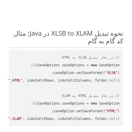
نحوه تبدیل XLSB to XLAM در Java: مثال
کد گام به گام
// در حال تبدیل XLSB به HTML
SaveOptions saveOptions = 
new
saveOption.setSaveFormat(
"XLSB"
e + 
".HTML"
, isAutoFitRows, isAutoFitColumns, folder,
null
// در حال تبدیل HTML به XLAM
SaveOptions saveOptions = 
new
saveOption.setSaveFormat(
"HTML"
e + 
".XLAM"
, isAutoFitRows, isAutoFitColumns, folder,
null
);
