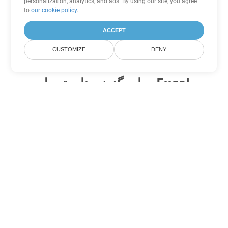
personalization, analytics, and ads. By using our site, you agree
to
our cookie policy
.
ACCEPT
CUSTOMIZE
DENY
سایر گزینه های تبدیل Excel
XLSB را به DOC تبدیل کنید
DOC:
Microsoft Word Binary Format
XLSB را به DOT تبدیل کنید
DOT:
Microsoft Word Template Files
XLSB را به DOCX تبدیل کنید
DOCX:
Office 2007+ Word Document