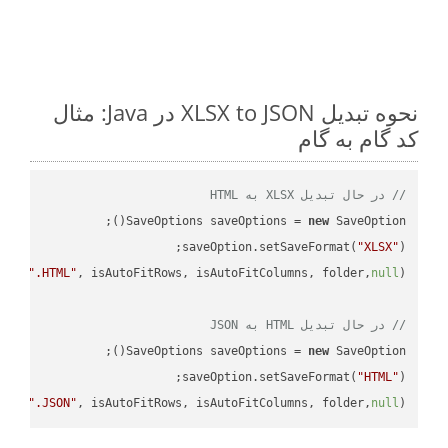
نحوه تبدیل XLSX to JSON در Java: مثال
کد گام به گام
// در حال تبدیل XLSX به HTML
SaveOptions saveOptions = 
new
saveOption.setSaveFormat(
"XLSX"
e + 
".HTML"
, isAutoFitRows, isAutoFitColumns, folder,
null
// در حال تبدیل HTML به JSON
SaveOptions saveOptions = 
new
saveOption.setSaveFormat(
"HTML"
e + 
".JSON"
, isAutoFitRows, isAutoFitColumns, folder,
null
);
