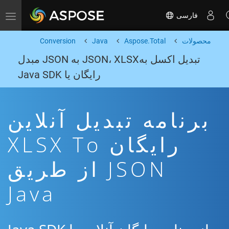
فارسی
Toggle navigation
محصولات
Aspose.Total
Java
Conversion
تبدیل اکسل بهJSON، XLSX به JSON مبدل
رایگان یا Java SDK
برنامه تبدیل آنلاین
رایگان XLSX To
JSON از طریق
Java