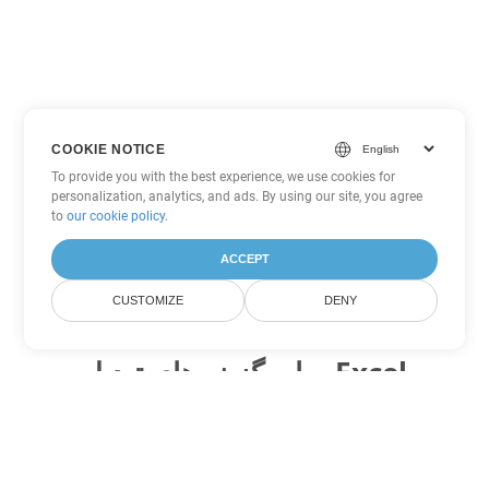
COOKIE NOTICE
To provide you with the best experience, we use cookies for
personalization, analytics, and ads. By using our site, you agree
to
our cookie policy
.
ACCEPT
CUSTOMIZE
DENY
سایر گزینه های تبدیل Excel
XLSX را به DOC تبدیل کنید
DOC:
Microsoft Word Binary Format