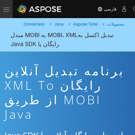
فارسی
Toggle navigation
محصولات
Aspose.Total
Java
Conversion
تبدیل اکسل بهMOBI، XML به MOBI مبدل
رایگان یا Java SDK
برنامه تبدیل آنلاین
رایگان XML To
MOBI از طریق
Java