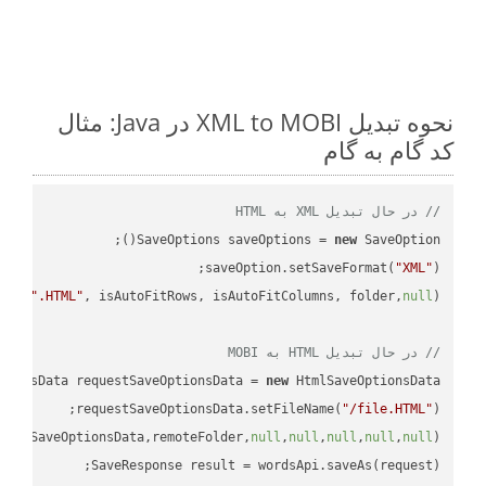
نحوه تبدیل XML to MOBI در Java: مثال
کد گام به گام
// در حال تبدیل XML به HTML
SaveOptions saveOptions = 
new
saveOption.setSaveFormat(
"XML"
e + 
".HTML"
, isAutoFitRows, isAutoFitColumns, folder,
null
// در حال تبدیل HTML به MOBI
tionsData requestSaveOptionsData = 
new
requestSaveOptionsData.setFileName(
"/file.HTML"
uestSaveOptionsData,remoteFolder,
null
,
null
,
null
,
null
,
null
SaveResponse result = wordsApi.saveAs(request);
