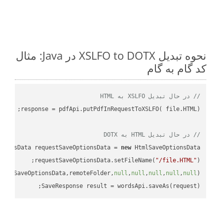
نحوه تبدیل XSLFO to DOTX در Java: مثال
کد گام به گام
// در حال تبدیل XSLFO به HTML
// در حال تبدیل HTML به DOTX
tionsData requestSaveOptionsData = 
new
requestSaveOptionsData.setFileName(
"/file.HTML"
uestSaveOptionsData,remoteFolder,
null
,
null
,
null
,
null
,
null
SaveResponse result = wordsApi.saveAs(request);
