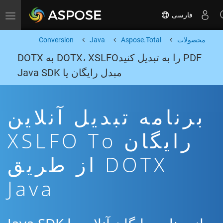
فارسی
Toggle navigation
محصولات
Aspose.Total
Java
Conversion
PDF را به تبدیل کنیدDOTX، XSLFO به DOTX
مبدل رایگان یا Java SDK
برنامه تبدیل آنلاین
رایگان XSLFO To
DOTX از طریق
Java