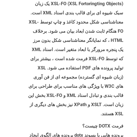
XSL-FO (XSL Fortoringting Objects) یک زبان
سبک شیوه ای برای قالب بندی اسناد XML است.
معناشناسی شکل محدود کاغذ و چاپ توسط XSL-
FO هنگام ثابت شدن ابعاد بیان می شود. برخلاف
HTML ، که نمایانگر معناشناسی شکل بدون مرز
یک پنجره مرورگر با ابعاد متغیر است. اسناد XML
که توسط XSL-FO فرمت شده است ، بیشتر برای
تولید پرونده های PDF استفاده می شود. XSL
(زبان شیوه ای گسترده) مجموعه ای از فن آوری
های W3C با ویژگی های مناسب برای طراحی برای
قالب بندی و تبادل اسناد XML و XSL-FO بخش این
زبان است. XSLT و XPath نیز بخش های دیگری از
XSL هستند.
فرمت DOTX چیست؟
پرونده هایی با پسوند dotx پرونده های الگوی ایجاد