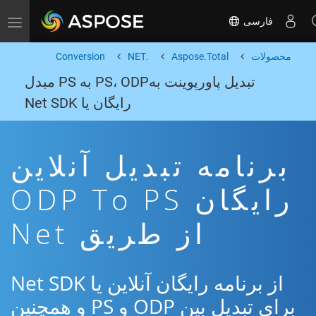
فارسی
Toggle navigation
محصولات
Aspose.Total
.NET
Conversion
تبدیل پاورپوینت بهPS، ODP به PS مبدل
رایگان یا Net SDK
برنامه تبدیل آنلاین
رایگان ODP To PS
از طریق Net
از برنامه رایگان آنلاین یا Net SDK
برای تبدیل بین ODP و PS و همچنین