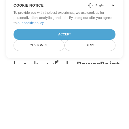
COOKIE NOTICE
To provide you with the best experience, we use cookies for
personalization, analytics, and ads. By using our site, you agree
to
our cookie policy
.
ACCEPT
CUSTOMIZE
DENY
سایر گزینه های تبدیل PowerPoint
ODP را به DOC تبدیل کنید
DOC:
Microsoft Word Binary Format
ODP را به DOT تبدیل کنید
DOT:
Microsoft Word Template Files
ODP را به DOCX تبدیل کنید