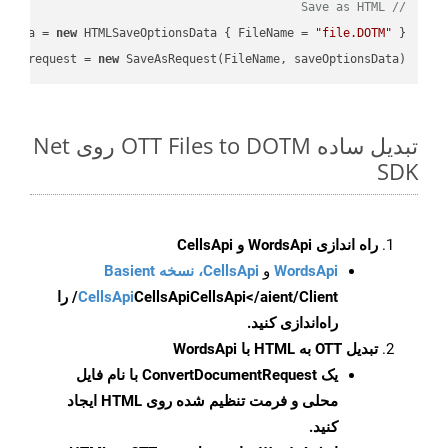
// Save as HTML
sData = 
new
 HTMLSaveOptionsData { FileName = 
"file.DOTM"
 };

var
 request = 
new
 SaveAsRequest(FileName, saveOptionsData);

تبدیل ساده OTT Files to DOTM روی Net
SDK
راه اندازی WordsApi و CellsApi
WordsApi
و
CellsApi، نسخه Basient
CellsApi
CellsApi
CellsApi</aient/Client/ را
راه‌اندازی کنید.
تبدیل OTT به HTML با WordsApi
یک
ConvertDocumentRequest
با نام فایل
محلی و فرمت تنظیم شده روی HTML ایجاد
کنید.