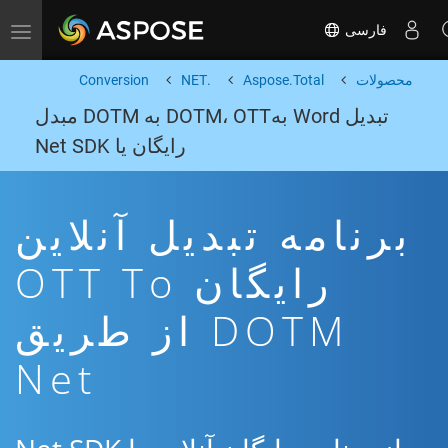
فارسی
Toggle navigation
محصولات
Aspose.Total
.NET
Conversion
تبدیل Word بهDOTM، OTT به DOTM مبدل
رایگان یا Net SDK
برنامه تبدیل آنلاین
رایگان OTT To
DOTM از طریق
Net