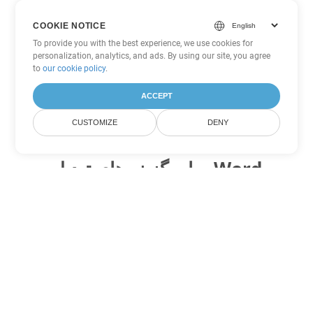
COOKIE NOTICE
To provide you with the best experience, we use cookies for
personalization, analytics, and ads. By using our site, you agree
to
our cookie policy
.
ACCEPT
CUSTOMIZE
DENY
سایر گزینه های تبدیل Word
OTT را به DOC تبدیل کنید
DOC:
Microsoft Word Binary Format
OTT را به DOT تبدیل کنید
DOT:
Microsoft Word Template Files