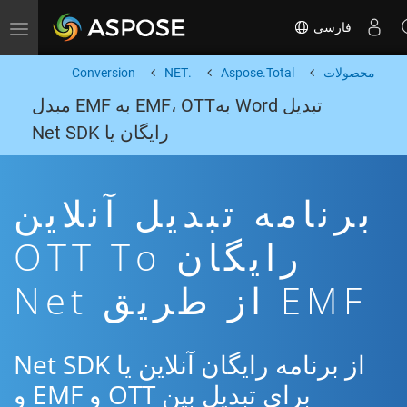
فارسی
Toggle navigation
محصولات
Aspose.Total
.NET
Conversion
تبدیل Word بهEMF، OTT به EMF مبدل
رایگان یا Net SDK
برنامه تبدیل آنلاین
رایگان OTT To
EMF از طریق Net
از برنامه رایگان آنلاین یا Net SDK
برای تبدیل بین OTT و EMF و