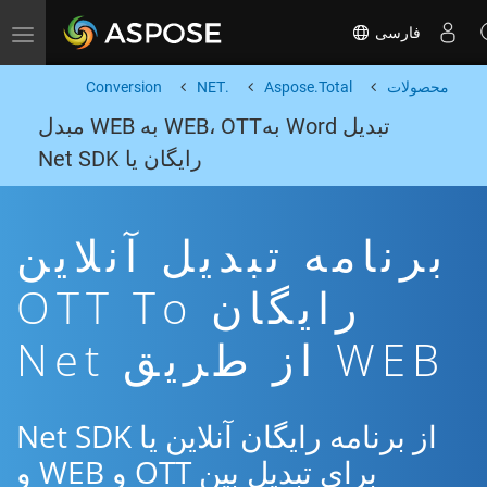
فارسی
Toggle navigation
محصولات
Aspose.Total
.NET
Conversion
تبدیل Word بهWEB، OTT به WEB مبدل
رایگان یا Net SDK
برنامه تبدیل آنلاین
رایگان OTT To
WEB از طریق Net
از برنامه رایگان آنلاین یا Net SDK
برای تبدیل بین OTT و WEB و