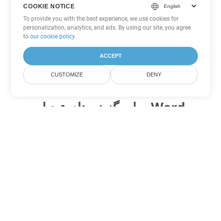
COOKIE NOTICE
To provide you with the best experience, we use cookies for
personalization, analytics, and ads. By using our site, you agree
to
our cookie policy
.
ACCEPT
CUSTOMIZE
DENY
سایر گزینه های تبدیل Word
OTT را به DOC تبدیل کنید
DOC:
Microsoft Word Binary Format
OTT را به DOT تبدیل کنید
DOT:
Microsoft Word Template Files
OTT را به DOCX تبدیل کنید