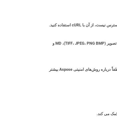
Aspose.Total Cloud می تواند فرمت های فایل را از هر خانواده محصول به هر خانواده محصول دیگری به PDF، DOCX، XPS، تصویر (TIFF، JPEG، PNG BMP)، MD و
البته! Aspose Cloud از سرورهای ابری آمازون EC2 استفاده می کند که امنیت و انعطاف پذیری سرویس را تضمین می کند. لطفاً درباره روش‌های امنیتی Aspose بیشتر