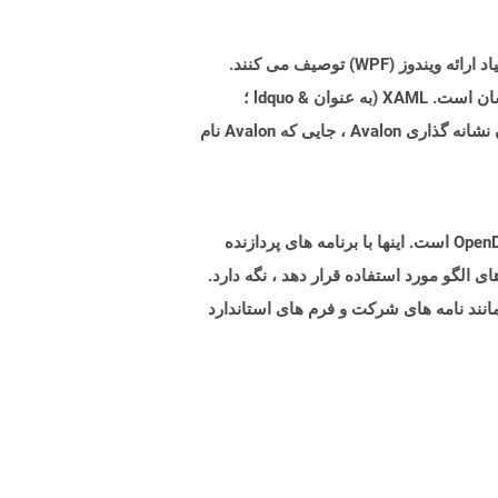
XAML ، زبان نشانه گذاری برنامه توسعه یافته ، فایلهای پسوند عناصر رابط کاربری را برای برنامه های نرم افزاری بر اساس بنیاد ارائه ویندوز (WPF) توصیف می کنند.
اگرچه یک زبان است ، اما لازم نیست که برنامه ریزی شود زیرا بر اساس فرمت استاندارد XML است که استفاده و درک آن آسان است. XAML (به عنوان & ldquo ؛
Zammel & rdquo ؛) توسط مایکروسافت با هدف خاص برای ایجاد رابط های کاربر تهیه شده است. مخفف اصلی آن برای زبان نشانه گذاری Avalon ، جایی که Avalon نام
پرونده هایی با پسوند OTT نشان دهنده اسناد الگوی تولید شده توسط برنامه های مطابق با فرمت استاندارد OpenDocument Oasis است. اینها با برنامه های پردازنده
این پرونده های الگو مورد استفاده قرار دهد ، نگه دارد.
نند نامه های شرکت و فرم های استاندارد