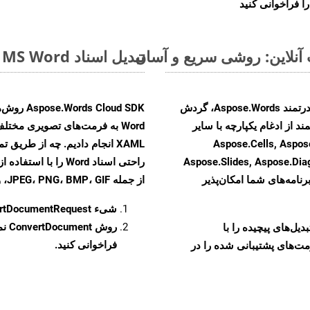
ا فراخوانی کنید
تبدیل اسناد MS Word از OTT به فرمت‌های تصویری - راهنمای گام به گام
با تبدیل فایل‌های OTT به HTML با استفاده از API قدرتمند Aspose.Words، گردش
ند از ادغام یکپارچه با سایر
Word به فرمت‌های تصویری مختلف
Aspose.Cells, Aspose.PDF, Aspos,
Aspose.Slides, Aspose.Di
رنامه‌های شما امکان‌پذیر
از جمله JPEG، PNG، BMP، GIF، و TIFF تبدیل کنید.
شیء
rtDocumentRequest
روش
ConvertDocument
و تبدیل‌های پیچیده را با
فراخوانی کنید.
مت‌های پشتیبانی شده را در