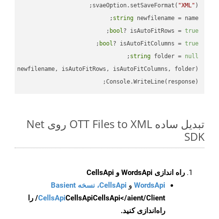
svaeOption.setSaveFormat(
"XML"
);

string
 newfilename = name;

;

bool
? isAutoFitRows = 
true
;

bool
? isAutoFitColumns = 
true
;

string
 folder = 
null
Console.WriteLine(response);

تبدیل ساده OTT Files to XML روی Net
SDK
راه اندازی WordsApi و CellsApi
WordsApi
و
CellsApi، نسخه Basient
CellsApi
CellsApi
CellsApi</aient/Client/ را
راه‌اندازی کنید.