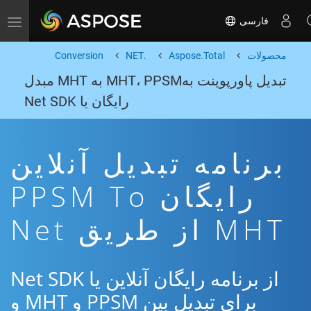
فارسی
Toggle navigation
محصولات
Aspose.Total
.NET
Conversion
تبدیل پاورپوینت بهMHT، PPSM به MHT مبدل
رایگان یا Net SDK
برنامه تبدیل آنلاین
رایگان PPSM To
MHT از طریق Net
از برنامه رایگان آنلاین یا Net SDK
برای تبدیل بین PPSM و MHT و