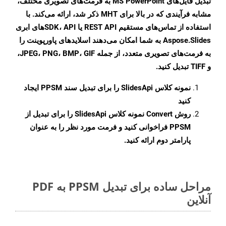
تبدیل فایل‌های MS PowerPoint به فرمت‌های تصویری مختلف،
مشابه فرآیندی که در بالا برای MHT ذکر شد، ارائه می‌کند. با
استفاده از تماس‌های مستقیم REST API یا SDK، APIهای ابری
Aspose.Slides به شما امکان می‌دهند اسلایدهای پاورپوینت را
به فرمت‌های تصویری متعدد، از جمله JPEG، PNG، BMP، GIF،
و TIFF تبدیل کنید.
نمونه کلاس
SlidesApi
را برای تبدیل سند PPSM ایجاد
کنید
روش
Convert
نمونه کلاس SlidesApi را برای تبدیل از
PPSM فراخوانی کنید و فرمت مورد نظر را به عنوان
پارامتر دوم ارائه کنید.
مراحل ساده برای تبدیل PPSM به PDF
آنلاین