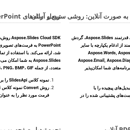
تبدیل ارائه‌های MS PowerPoint از PPSM به فرمت‌های تصویری - راهنمای گام به گام
با تبدیل فایل‌های PPSM به HTML با استفاده از API قدرتمند Aspose.Slides، گردش
ند از ادغام یکپارچه با سایر
Aspose.Words, Aspose.Cells, Aspo,
Aspose.Email, Aspose.Di
Aspose.Slides به شما 
رنامه‌های شما امکان‌پذیر
متعدد، از جمله JPEG، PNG، BMP، GIF، و TIFF تبدیل کنید.
نمونه کلاس
SlidesApi
را برای ت
روش
Convert
و تبدیل‌های پیچیده را با
فرمت مورد نظر را به عنوان پ
مت‌های پشتیبانی شده را در
نحوه تبدیل صفحه وب به 