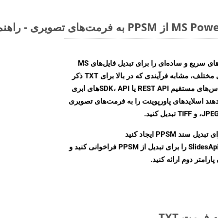
Aspose.Slides Cloud SDK روش‌های سریع و ساده‌ای را برای تبدیل فایل‌های MS
PowerPoint به فرمت‌های تصویری مختلف، مشابه فرآیندی که در بالا برای TXT ذکر
شد، ارائه می‌کند. با استفاده از تماس‌های مستقیم REST API یا SDK، APIهای ابری
امکان می‌دهند اسلایدهای پاورپوینت را به فرمت‌های تصویری
بدیل سند PPSM ایجاد کنید
نمونه کلاس SlidesApi را برای تبدیل از PPSM فراخوانی کنید و
ارامتر دوم ارائه کنید.
فرمت TXT