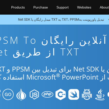
Products
Purchase
Support
Websites
About
تبدیل پاورپوینت بهTXT، PPSM به TXT مبدل رایگان یا Net SDK
برنامه تبدیل آنلاین رایگان 
TXT از طریق Net
®
Micr
PowerPoint استفاده کنید.