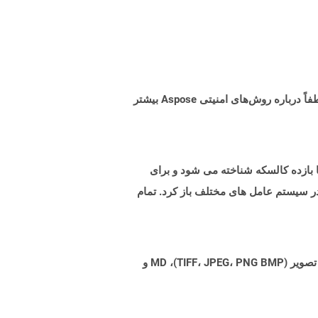
البته! Aspose Cloud از سرورهای ابری آمازون EC2 استفاده می کند که امنیت و انعطاف پذیری سرویس را تضمین می کند. لطفاً درباره روش‌های امنیتی Aspose بیشتر
تنی با بازده کالسکه شناخته می شود و برای
 در سیستم عامل های مختلف باز کرد. تمام
Aspose.Total Cloud می تواند فرمت های فایل را از هر خانواده محصول به هر خانواده محصول دیگری به PDF، DOCX، XPS، تصویر (TIFF، JPEG، PNG BMP)، MD و