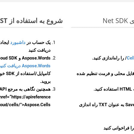
شروع به استفاده از Aspose.Total REST برای PPSM to TXT کنید
یک حساب در
داشبورد
دریافت کنید
Cel
Aspose.Words و Aspose.Cells Cloud SDK برای کد منبع Net را از
Aspose.Words دریافت کنید مخازن GitHub
 فایل محلی و فرمت تنظیم شده
کامپایل/استفاده از SDK خودتان یا برای گزینه های دانلود جایگزین به
بروید.
همچنین نگاهی به مرجع API مبتنی بر Swagger برای
href=“https://apireference بیندازید. برای اطلاعات بیشتر دربار
را از CellsAPI با SaveFormat به عنوان TXT راه اندازی
.aspose.cloud/cells/">Aspose.Cells ر
ا فراخوانی کنید