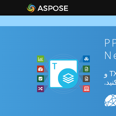
PPSM To
از برنامه رایگان آنلاین یا Net SDK برای تبدیل بین PPSM و TXT و