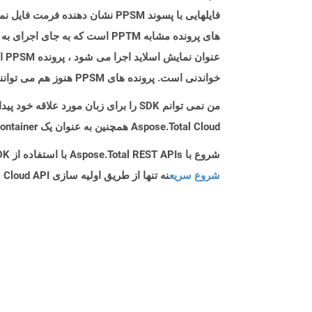
های پرونده مشابه PPTM است که
عن
خواندنی است. پرونده های PPSM هنوز هم می توانند با باز کردن آن در پاورپوینت در مایکروسافت پاورپوینت ویرایش شوند.
من نمی توانم SDK را برای زبان مورد علاقه خود پیدا کنم. باید چکار کنم؟
Aspose.Total Cloud همچنین به عنوان یک Docker Container در دسترس است. در صورتی که SDK مورد نیاز شما هنوز در دسترس نیست، از آن با cURL استفاده کنید.
شروع با Aspose.Total REST APIs با استفاده از Net SDK: راهنمای مبتدی
شروع سریع
نه تنها از طریق اولیه سازی Aspose.Total Cloud API راهنمایی می کند، بلکه به نصب کتابخانه های مورد نیاز نیز کمک می کند.