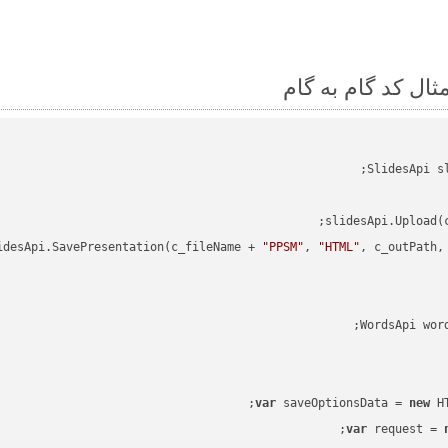
slidesApi.Upload(
idesApi.SavePresentation(c_fileName + 
"PPSM"
, 
"HTML"
, c_outPath,
WordsApi wor
var
 saveOptionsData = 
new
 H
var
 request = 