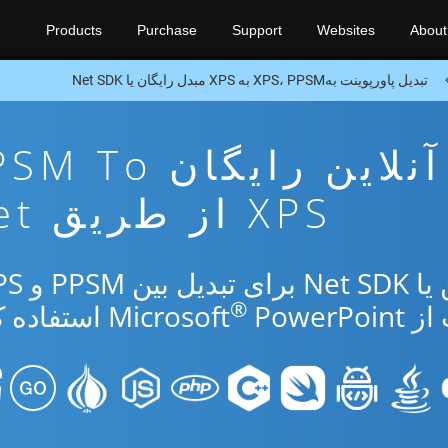
Products
Purchase
Support
Websites
About
تبدیل پاورپوینت بهXPS، PPSM به XPS مبدل رایگان یا Net SDK
برنامه تبدیل آنلاین رایگان 
XPS از طریق Net
®
Micr
PowerPoint استفاده کنید.