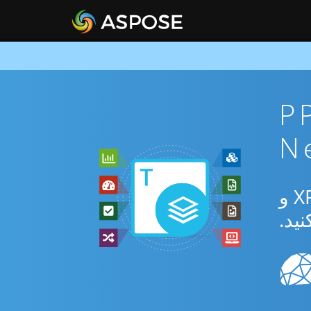
PPSM To
از برنامه رایگان آنلاین یا Net SDK برای تبدیل بین PPSM و XPS و