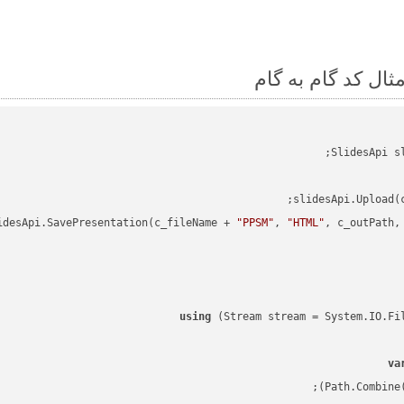
slidesApi.Upload(
idesApi.SavePresentation(c_fileName + 
"PPSM"
, 
"HTML"
using
va