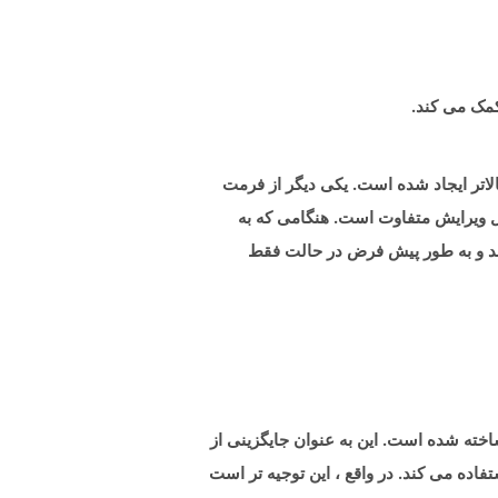
سوند PPSM نشان دهنده فرمت فایل نمایش اسلاید با قابلیت ماکرو است که با Microsoft PowerPoint 2007 یا بالاتر ایجاد شده است. یکی دیگر از فرمت
الب قابل ویرایش متفاوت است. هنگامی که به
سلاید نشان می دهد و به طور پیش فرض در حالت فقط
صات کاغذ XML ایجاد شده توسط مایکروسافت ساخته شده است. این به عنوان جایگزینی از
، ظاهر و چاپ اطلاعات یک سند استفاده می کند. در واقع ، این توجیه تر است