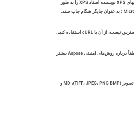
که بگوییم XPS تلاشی برای PDF است ، اما نمی تواند به دلایل زیادی محبوبیت کافی داشته باشد. مایکروسافت برای ایجاد فایلهای XPS نویسنده اسناد XPS را به طور
البته! Aspose Cloud از سرورهای ابری آمازون EC2 استفاده می کند که امنیت و انعطاف پذیری سرویس را تضمین می کند. لطفاً درباره روش‌های امنیتی Aspose بیشتر
Aspose.Total Cloud می تواند فرمت های فایل را از هر خانواده محصول به هر خانواده محصول دیگری به PDF، DOCX، XPS، تصویر (TIFF، JPEG، PNG BMP)، MD و