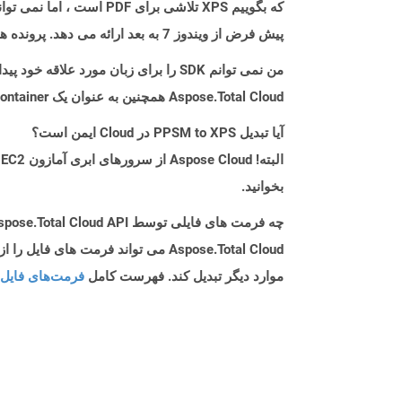
پیش فرض از ویندوز 7 به بعد ارائه می دهد. پرونده های XPS را می توان با انتخاب & ldquo ؛ نویسنده سند Microsoft XPS & rdquo ؛ به عنوان چاپگر هنگام چاپ سند.
من نمی توانم SDK را برای زبان مورد علاقه خود پیدا کنم. باید چکار کنم؟
Aspose.Total Cloud همچنین به عنوان یک Docker Container در دسترس است. در صورتی که SDK مورد نیاز شما هنوز در دسترس نیست، از آن با cURL استفاده کنید.
آیا تبدیل PPSM to XPS در Cloud ایمن است؟
بخوانید.
چه فرمت های فایلی توسط Aspose.Total Cloud API پشتیبانی می شود؟
موارد دیگر تبدیل کند. فهرست کامل
فرمت‌های فایل 