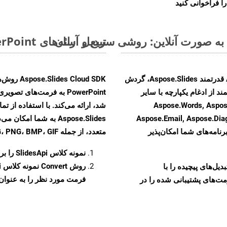
ا فراخوانی کنید
تبدیل ارائه‌های MS PowerPoint از PPSM به فرمت‌های تصویری - راهنمای گام به گام
با تبدیل فایل‌های PPSM به HTML با استفاده از API قدرتمند Aspose.Slides، گردش
ند از ادغام یکپارچه با سایر
Aspose.Words, Aspose.Cells, Aspo,
Aspose.Email, Aspose.Di
Aspose.Slides به شما 
رنامه‌های شما امکان‌پذیر
متعدد، از جمله JPEG، PNG، BMP، GIF، و TIFF تبدیل کنید.
نمونه کلاس
SlidesApi
را برای ت
روش
Convert
و تبدیل‌های پیچیده را با
فرمت مورد نظر را به عنوان پ
مت‌های پشتیبانی شده را در