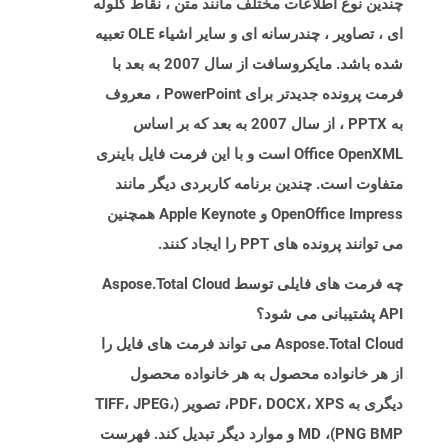
چندین نوع اطلاعات مختلف مانند متن ، نقاط گلوله
ای ، تصاویر ، چندرسانه ای و سایر اشیاء OLE تعبیه
شده باشد. مایکروسافت از سال 2007 به بعد با
فرمت پرونده جدیدتر برای PowerPoint ، معروف
به PPTX ، از سال 2007 به بعد که بر اساس
Office OpenXML است و با این فرمت فایل باینری
متفاوت است. چندین برنامه کاربردی دیگر مانند
OpenOffice Impress و Apple Keynote همچنین
می توانند پرونده های PPT را ایجاد کنند.
چه فرمت های فایلی توسط Aspose.Total Cloud
API پشتیبانی می شود؟
Aspose.Total Cloud می تواند فرمت های فایل را
از هر خانواده محصول به هر خانواده محصول
دیگری به PDF، DOCX، XPS، تصویر (TIFF، JPEG،
PNG BMP)، MD و موارد دیگر تبدیل کند. فهرست