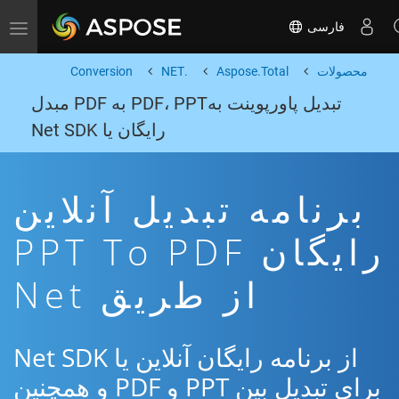
فارسی
Toggle navigation
محصولات
Aspose.Total
.NET
Conversion
تبدیل پاورپوینت بهPDF، PPT به PDF مبدل
رایگان یا Net SDK
برنامه تبدیل آنلاین
رایگان PPT To PDF
از طریق Net
از برنامه رایگان آنلاین یا Net SDK
برای تبدیل بین PPT و PDF و همچنین