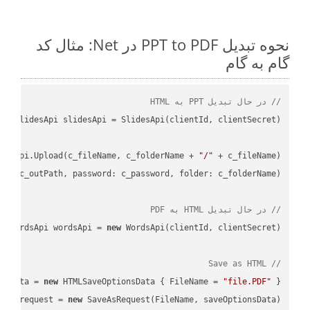
نحوه تبدیل PPT to PDF در Net: مثال کد
گام به گام
// در حال تبدیل PPT به HTML
desApi.Upload(c_fileName, c_folderName + 
"/"
L"
, c_outPath, 
password
: c_password, 
folder
// در حال تبدیل HTML به PDF
WordsApi wordsApi = 
new
// Save as HTML
nsData = 
new
 HTMLSaveOptionsData { FileName = 
"file.PDF"
 };

var
 request = 
new
 SaveAsRequest(FileName, saveOptionsData);
