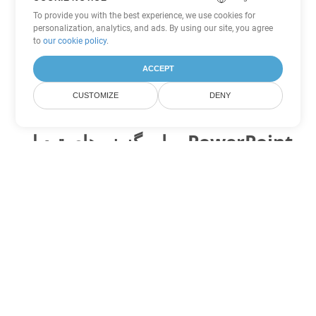
To provide you with the best experience, we use cookies for
personalization, analytics, and ads. By using our site, you agree
to
our cookie policy
.
ACCEPT
CUSTOMIZE
DENY
سایر گزینه های تبدیل PowerPoint
PPT را به DOC تبدیل کنید
DOC:
Microsoft Word Binary Format
PPT را به DOT تبدیل کنید
DOT:
Microsoft Word Template Files
PPT را به DOCX تبدیل کنید
DOCX:
Office 2007+ Word Document