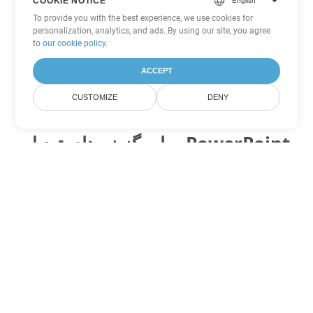
COOKIE NOTICE
To provide you with the best experience, we use cookies for
personalization, analytics, and ads. By using our site, you agree
to
our cookie policy
.
ACCEPT
CUSTOMIZE
DENY
سایر گزینه های تبدیل PowerPoint
PPT را به DOC تبدیل کنید
DOC:
Microsoft Word Binary Format
PPT را به DOT تبدیل کنید
DOT:
Microsoft Word Template Files
PPT را به DOCX تبدیل کنید
DOCX:
Office 2007+ Word Document