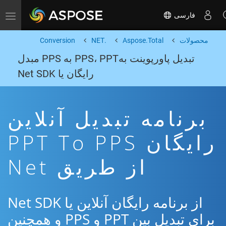
فارسی
Toggle navigation
محصولات
Aspose.Total
.NET
Conversion
تبدیل پاورپوینت بهPPS، PPT به PPS مبدل
رایگان یا Net SDK
برنامه تبدیل آنلاین
رایگان PPT To PPS
از طریق Net
از برنامه رایگان آنلاین یا Net SDK
برای تبدیل بین PPT و PPS و همچنین