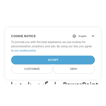
COOKIE NOTICE
To provide you with the best experience, we use cookies for
personalization, analytics, and ads. By using our site, you agree
to
our cookie policy
.
ACCEPT
CUSTOMIZE
DENY
سایر گزینه های تبدیل PowerPoint
PPT را به DOC تبدیل کنید
DOC:
Microsoft Word Binary Format