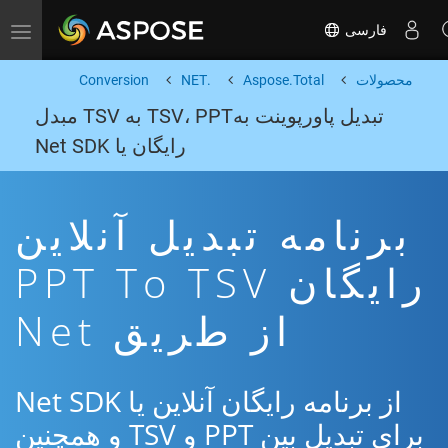
فارسی
Toggle navigation
محصولات
Aspose.Total
.NET
Conversion
تبدیل پاورپوینت بهTSV، PPT به TSV مبدل
رایگان یا Net SDK
برنامه تبدیل آنلاین
رایگان PPT To TSV
از طریق Net
از برنامه رایگان آنلاین یا Net SDK
برای تبدیل بین PPT و TSV و همچنین