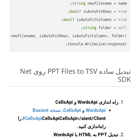
string
 newfilename = name;

;

bool
? isAutoFitRows = 
true
;

bool
? isAutoFitColumns = 
true
;

string
 folder = 
null
Console.WriteLine(response);

تبدیل ساده PPT Files to TSV روی Net
SDK
راه اندازی WordsApi و CellsApi
WordsApi
و
CellsApi، نسخه Basient
CellsApi
CellsApi
CellsApi</aient/Client/ را
راه‌اندازی کنید.
تبدیل PPT به HTML با WordsApi