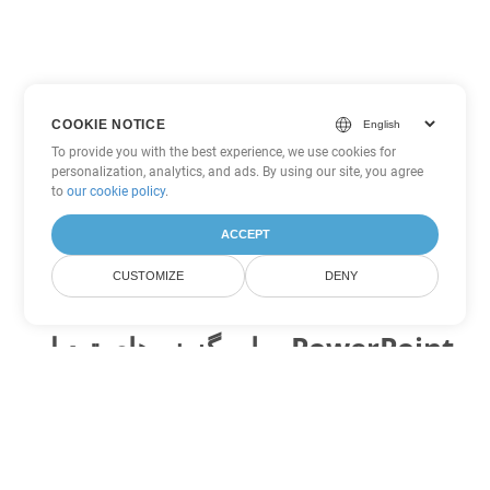
COOKIE NOTICE
To provide you with the best experience, we use cookies for
personalization, analytics, and ads. By using our site, you agree
to
our cookie policy
.
ACCEPT
CUSTOMIZE
DENY
سایر گزینه های تبدیل PowerPoint
PPT را به DOC تبدیل کنید
DOC:
Microsoft Word Binary Format