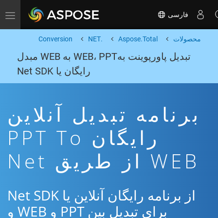
فارسی
Toggle navigation
محصولات
Aspose.Total
.NET
Conversion
تبدیل پاورپوینت بهWEB، PPT به WEB مبدل
رایگان یا Net SDK
برنامه تبدیل آنلاین
رایگان PPT To
WEB از طریق Net
از برنامه رایگان آنلاین یا Net SDK
برای تبدیل بین PPT و WEB و