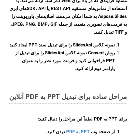
مشابه فرآیندی که در بالا برای WEB ذکر شد، ارائه می‌کند. با
استفاده از تماس‌های مستقیم REST API یا SDK، APIهای ابری
Aspose.Slides به شما امکان می‌دهند اسلایدهای پاورپوینت را
به فرمت‌های تصویری متعدد، از جمله JPEG، PNG، BMP، GIF،
و TIFF تبدیل کنید.
نمونه کلاس
SlidesApi
را برای تبدیل سند PPT ایجاد کنید
روش
Convert
نمونه کلاس SlidesApi را برای تبدیل از
PPT فراخوانی کنید و فرمت مورد نظر را به عنوان
پارامتر دوم ارائه کنید.
مراحل ساده برای تبدیل PPT به PDF آنلاین
برای
PPT به PDF
لطفاً این مراحل را دنبال کنید:
از صفحه وب
PPT به PDF
دیدن کنید.