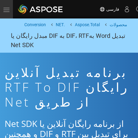
فارسی
Toggle navigation
محصولات
Aspose.Total
.NET
Conversion
تبدیل Word بهDIF، RTF به DIF مبدل رایگان یا
Net SDK
برنامه تبدیل آنلاین
رایگان RTF To DIF
از طریق Net
از برنامه رایگان آنلاین یا Net SDK
برای تبدیل بین RTF و DIF و همچنین