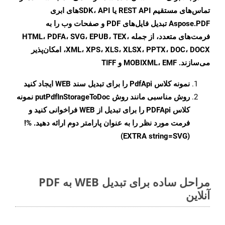
تماس‌های مستقیم REST API یا SDK، API‌های ابری
Aspose.PDF تبدیل فایل‌های PDF و صفحات وب را به
فرمت‌های متعدد، از جمله HTML، PDFA، SVG، EPUB، TEX،
XML، XPS، XLS، XLSX، PPTX، DOC، DOCX، امکان‌پذیر
می‌سازند. MOBIXML، EMF و TIFF
نمونه کلاس
PdfApi
را برای تبدیل سند WEB ایجاد کنید
روش مناسبی مانند روش
putPdfInStorageToDoc
نمونه
کلاس PDFApi را برای تبدیل از WEB فراخوانی کنید و
فرمت مورد نظر را به عنوان پارامتر دوم ارائه دهید. %!
(EXTRA string=SVG)
مراحل ساده برای تبدیل WEB به PDF
آنلاین