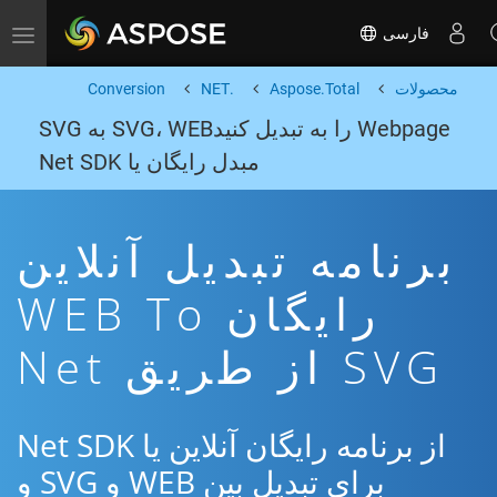
فارسی
Toggle navigation
محصولات
Aspose.Total
.NET
Conversion
Webpage را به تبدیل کنیدSVG، WEB به SVG
مبدل رایگان یا Net SDK
برنامه تبدیل آنلاین
رایگان WEB To
SVG از طریق Net
از برنامه رایگان آنلاین یا Net SDK
برای تبدیل بین WEB و SVG و