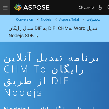
فارسی
Toggle navigation
محصولات
Aspose.Total
Nodejs
Conversion
تبدیل Word بهDIF، CHM به DIF مبدل رایگان
یا Nodejs SDK
برنامه تبدیل آنلاین
رایگان CHM To
DIF از طریق
Nodejs