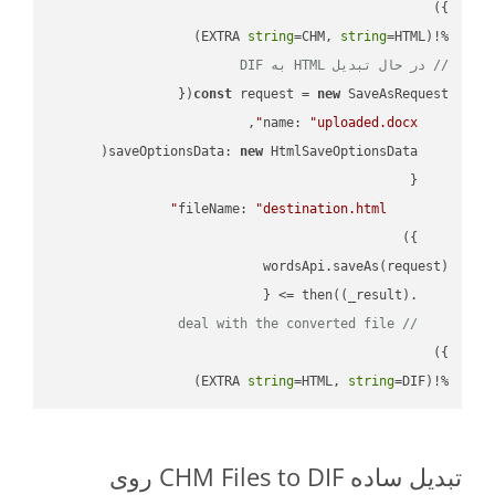
string
=CHM, 
string
=HTML)

%!(EXTRA 
// در حال تبدیل HTML به DIF
const
 request = 
new
name
: 
"uploaded.docx"
saveOptionsData
: 
new
fileName
: 
"destination.html"
(
_result
) =>
    .then(
// deal with the converted file
string
=HTML, 
string
=DIF)
%!(EXTRA 
تبدیل ساده CHM Files to DIF روی