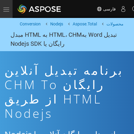
فارسی
Toggle navigation
محصولات
Aspose.Total
Nodejs
Conversion
تبدیل Word بهHTML، CHM به HTML مبدل
رایگان یا Nodejs SDK
برنامه تبدیل آنلاین
رایگان CHM To
HTML از طریق
Nodejs