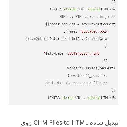
string
=CHM, 
string
=HTML)

%!(EXTRA 
// در حال تبدیل HTML به HTML
const
 request = 
new
name
: 
"uploaded.docx"
saveOptionsData
: 
new
fileName
: 
"destination.html"
(
_result
) =>
    .then(
// deal with the converted file
string
=HTML, 
string
=HTML)
%!(EXTRA 
تبدیل ساده CHM Files to HTML روی