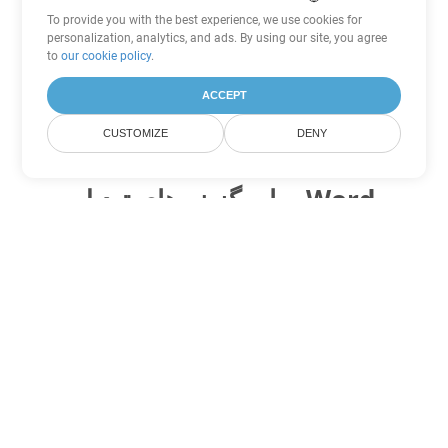
To provide you with the best experience, we use cookies for
personalization, analytics, and ads. By using our site, you agree
to
our cookie policy
.
ACCEPT
CUSTOMIZE
DENY
سایر گزینه های تبدیل Word
CHM را به DOC تبدیل کنید
DOC:
Microsoft Word Binary Format
CHM را به DOT تبدیل کنید
DOT:
Microsoft Word Template Files
CHM را به DOCX تبدیل کنید
DOCX:
Office 2007+ Word Document