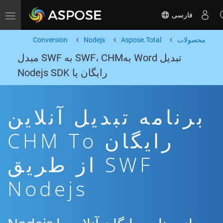
فارسی
Toggle navigation
محصولات
Aspose.Total
Nodejs
Conversion
تبدیل Word بهSWF، CHM به SWF مبدل
رایگان یا Nodejs SDK
برنامه تبدیل آنلاین
رایگان CHM To
SWF از طریق
Nodejs