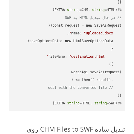
string
=CHM, 
string
=HTML)

%!(EXTRA 
// در حال تبدیل HTML به SWF
const
 request = 
new
name
: 
"uploaded.docx"
saveOptionsData
: 
new
fileName
: 
"destination.html"
(
_result
) =>
    .then(
// deal with the converted file
string
=HTML, 
string
=SWF)
%!(EXTRA 
تبدیل ساده CHM Files to SWF روی