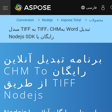
فارسی
Toggle navigation
محصولات
Aspose.Total
Nodejs
Conversion
تبدیل Word بهTIFF، CHM به TIFF مبدل
رایگان یا Nodejs SDK
برنامه تبدیل آنلاین
رایگان CHM To
TIFF از طریق
Nodejs