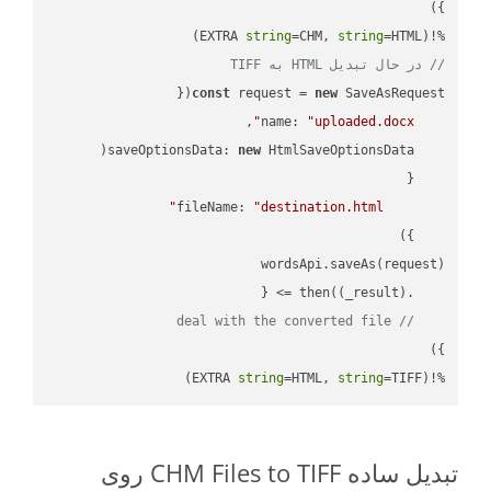
string
=CHM, 
string
=HTML)

%!(EXTRA 
// در حال تبدیل HTML به TIFF
const
 request = 
new
name
: 
"uploaded.docx"
saveOptionsData
: 
new
fileName
: 
"destination.html"
(
_result
) =>
    .then(
// deal with the converted file
string
=HTML, 
string
=TIFF)
%!(EXTRA 
تبدیل ساده CHM Files to TIFF روی