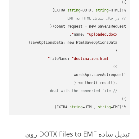
string
=DOTX, 
string
=HTML)

%!(EXTRA 
// در حال تبدیل HTML به EMF
const
 request = 
new
name
: 
"uploaded.docx"
saveOptionsData
: 
new
fileName
: 
"destination.html"
(
_result
) =>
    .then(
// deal with the converted file
string
=HTML, 
string
=EMF)
%!(EXTRA 
تبدیل ساده DOTX Files to EMF روی