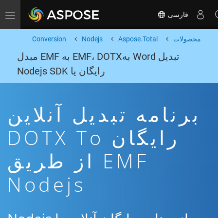
فارسی
Toggle navigation
محصولات
Aspose.Total
Nodejs
Conversion
تبدیل Word بهEMF، DOTX به EMF مبدل
رایگان یا Nodejs SDK
برنامه تبدیل آنلاین
رایگان DOTX To
EMF از طریق
Nodejs