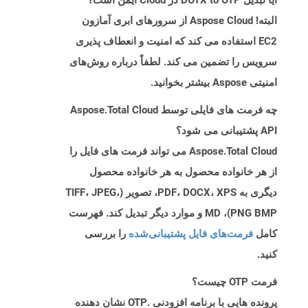
آیا تبدیل DOTX to OTP در Cloud ایمن است؟
البته! Aspose Cloud از سرورهای ابری آمازون
EC2 استفاده می کند که امنیت و انعطاف پذیری
سرویس را تضمین می کند. لطفاً درباره روش‌های
امنیتی Aspose بیشتر بخوانید.
چه فرمت های فایلی توسط Aspose.Total Cloud
API پشتیبانی می شود؟
Aspose.Total Cloud می تواند فرمت های فایل را
از هر خانواده محصول به هر خانواده محصول
دیگری به PDF، DOCX، XPS، تصویر (TIFF، JPEG،
PNG BMP)، MD و موارد دیگر تبدیل کند. فهرست
کامل
فرمت‌های فایل پشتیبانی‌شده
را بررسی
کنید.
فرمت OTP چیست؟
پرونده هایی با برنامه افزودنی .OTP نشان دهنده