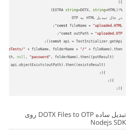
string
=DOTX, 
string
%!(EXTRA 
در حال تبدیل HTML به OTP

;

const
 fileName = 
"uploaded.HTML"
;

const
 outPath = 
"uploaded.OTP"
const
 api = TestInitializer.getApi();

"TempTests/"
 + fileName, folderName + 
"/"
 + fileName).then(
utPath, 
null
, 
"password"
, folderName).then(
(
putResult
) =>
turn
 api.objectExists(outPath).then(
(
existsResult
) =>
});

تبدیل ساده DOTX Files to OTP روی
Nodejs SDK