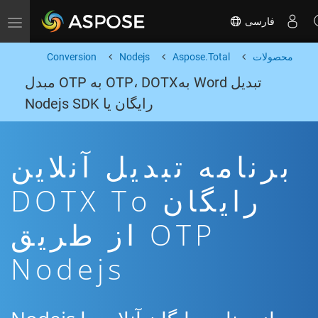
فارسی
Toggle navigation
محصولات
Aspose.Total
Nodejs
Conversion
تبدیل Word بهOTP، DOTX به OTP مبدل
رایگان یا Nodejs SDK
برنامه تبدیل آنلاین
رایگان DOTX To
OTP از طریق
Nodejs