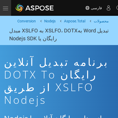
فارسی
Toggle navigation
محصولات
Aspose.Total
Nodejs
Conversion
تبدیل Word بهXSLFO، DOTX به XSLFO مبدل
رایگان یا Nodejs SDK
برنامه تبدیل آنلاین
رایگان DOTX To
XSLFO از طریق
Nodejs