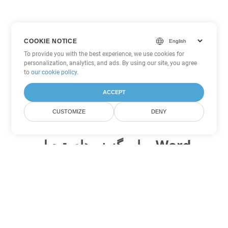
COOKIE NOTICE
To provide you with the best experience, we use cookies for
personalization, analytics, and ads. By using our site, you agree
to
our cookie policy
.
ACCEPT
CUSTOMIZE
DENY
سایر گزینه های تبدیل Word
DOTX را به DOC تبدیل کنید
DOC:
Microsoft Word Binary Format
DOTX را به DOT تبدیل کنید