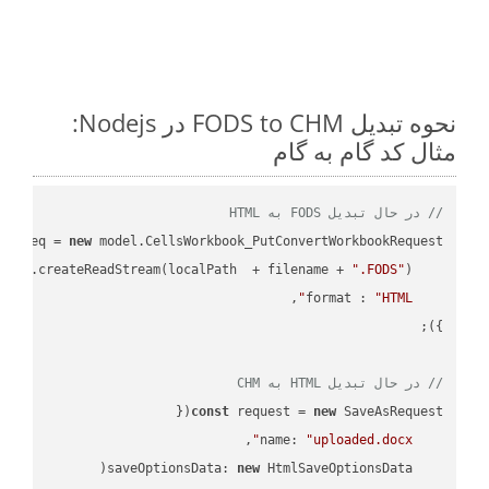
نحوه تبدیل FODS to CHM در Nodejs:
مثال کد گام به گام
// در حال تبدیل FODS به HTML
ar
 req = 
new
: fs.createReadStream(localPath  + filename + 
".FODS"
format
 : 
"HTML"
// در حال تبدیل HTML به CHM
const
 request = 
new
name
: 
"uploaded.docx"
saveOptionsData
: 
new