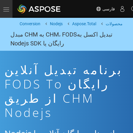
فارسی
Toggle navigation
محصولات
Aspose.Total
Nodejs
Conversion
تبدیل اکسل بهCHM، FODS به CHM مبدل
رایگان یا Nodejs SDK
برنامه تبدیل آنلاین
رایگان FODS To
CHM از طریق
Nodejs