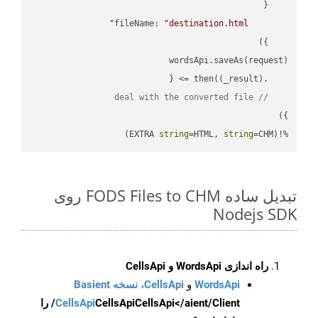
fileName
: 
"destination.html"
(
_result
) =>
    .then(
// deal with the converted file
string
=HTML, 
string
=CHM)
%!(EXTRA 
تبدیل ساده FODS Files to CHM روی
Nodejs SDK
راه اندازی WordsApi و CellsApi
WordsApi
و
CellsApi، نسخه Basient
CellsApi
CellsApi
CellsApi</aient/Client/ را