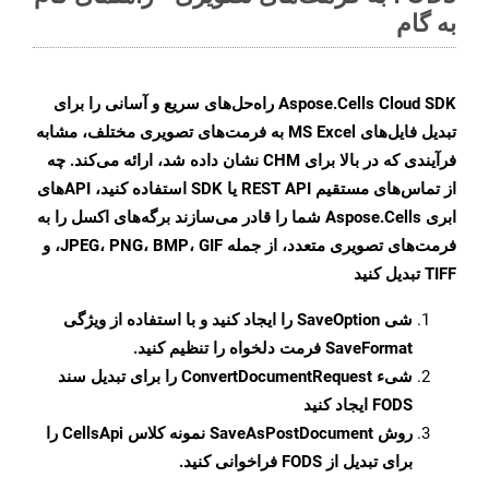
به گام
Aspose.Cells Cloud SDK راه‌حل‌های سریع و آسانی را برای
تبدیل فایل‌های MS Excel به فرمت‌های تصویری مختلف، مشابه
فرآیندی که در بالا برای CHM نشان داده شد، ارائه می‌کند. چه
از تماس‌های مستقیم REST API یا SDK استفاده کنید، APIهای
ابری Aspose.Cells شما را قادر می‌سازند برگه‌های اکسل را به
فرمت‌های تصویری متعدد، از جمله JPEG، PNG، BMP، GIF، و
TIFF تبدیل کنید
شی
SaveOption
را ایجاد کنید و با استفاده از ویژگی
SaveFormat
فرمت دلخواه را تنظیم کنید.
شیء
ConvertDocumentRequest
را برای تبدیل سند
FODS ایجاد کنید
روش
SaveAsPostDocument
نمونه کلاس CellsApi را
برای تبدیل از FODS فراخوانی کنید.