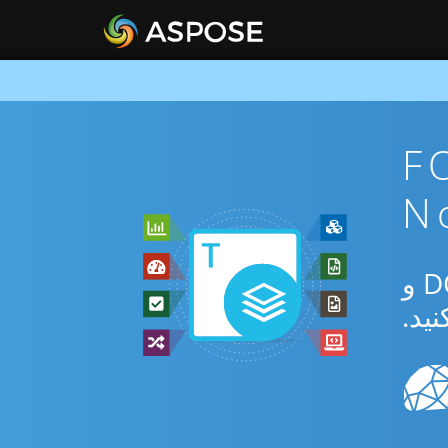
FODS To
از برنامه رایگان آنلاین یا Nodejs SDK برای تبدیل بین FODS و DOTM و