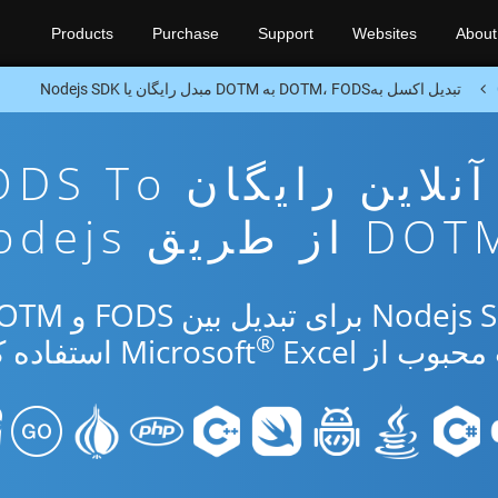
Products
Purchase
Support
Websites
About
تبدیل اکسل بهDOTM، FODS به DOTM مبدل رایگان یا Nodejs SDK
برنامه تبدیل آنلاین رایگان 
D از طریق Nodejs
®
از Microsoft
Excel استفاده کنید.