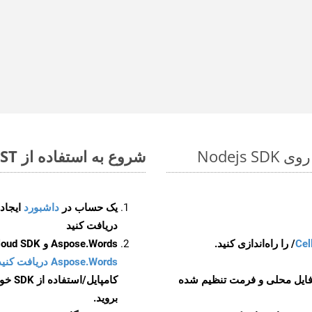
شروع به استفاده از Aspose.Total REST برای FODS to DOTM کنید
یک حساب در
داشبورد
دریافت کنید
Cel
Aspose.Words و Aspose.Cells Cloud SDK برای کد منبع Nodejs را از
Aspose.Words دریافت کنید مخازن GitHub
 فایل محلی و فرمت تنظیم شده
کامپایل/استفاده از SDK خودتان یا برای گزینه های دانلود جایگزین به
بروید.