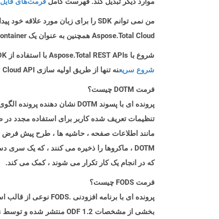
موارد دیگر تبدیل کند. فهرست کامل
فرمت‌های فایل 
من نمی توانم SDK را برای زبان مورد علاقه خود پیدا کنم. باید چکار کنم؟
Aspose.Total Cloud همچنین به عنوان یک Docker Container در دسترس است. در صورتی که SDK مورد نیاز شما هنوز در دسترس نیست، از آن با cURL استفاده کنید.
شروع با Aspose.Total REST APIs با استفاده از Nodejs SDK: راهنمای مبتدی
شروع سریع
نه تنها از طریق اولیه سازی Aspose.Total Cloud API راهنمایی می کند، بلکه به نصب کتابخانه های مورد نیاز نیز کمک می کند.
فرمت DOTM چیست؟
تنظیمات تعریف شده کاربر برای استفاده مجدد در صور
مانند اطلاعات صفحه ، حاشیه ها ، طرح پیش فرض و م
DOTM ، ماکروها را ذخیره می کنند ، که یک سر
که در انجام یک کار تکرار می شوند ، کمک می کند.
فرمت FODS چیست؟