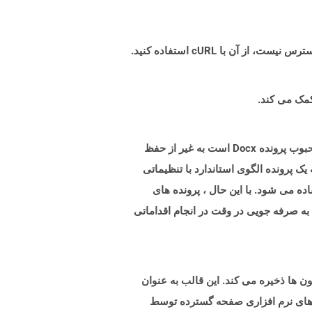
پرونده ای با پسوند DOTM نشان دهنده پرونده الگوی ایجاد شده با Microsoft Word 2007 یا بالاتر است. این شبیه به فرمت محبوب پرونده Docx است به غیر از حفظ
ک پرونده الگوی استاندارد با تنظیماتی
ه می شود. با این حال ، پرونده های
 به صرفه جویی در وقت در انجام اقداماتی
OpenDo است که داده ها را در ردیف ها و ستون ها ذخیره می کند. این قالب به عنوان
ر شده است. پرونده های FODS با Excel ، یکی دیگر از برنامه های نرم افزاری صفحه گسترده توسط