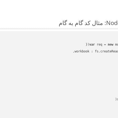
var
 req = 
new
workbook
 : fs.createRea