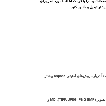
مراحل می توانید به راحتی صفحات وب را با فرمت DOTM مورد نظر برای
تر تبدیل و دانلود کنید.
البته! Aspose Cloud از سرورهای ابری آمازون EC2 استفاده می کند که امنیت و انعطاف پذیری سرویس را تضمین می کند. لطفاً درباره روش‌های امنیتی Aspose بیشتر
Aspose.Total Cloud می تواند فرمت های فایل را از هر خانواده محصول به هر خانواده محصول دیگری به PDF، DOCX، XPS، تصویر (TIFF، JPEG، PNG BMP)، MD و