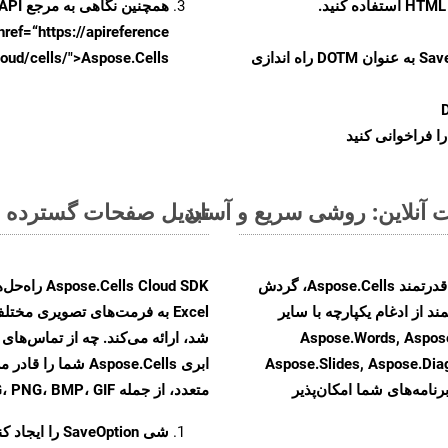
همچنین نگاهی به مرجع API مبتنی بر Swagger برای
href=“https://apireference بیندازید. برای اطلاعات بیشتر دربار
را از CellsAPI با SaveFormat به عنوان DOTM راه اندازی
.aspose.cloud/cells/">Aspose.Cells ر
ا فراخوانی کنید
تبدیل صفحات گسترده MS Excel از FODS به فرمت‌های تصویری - راهنمای گام به گام
با تبدیل فایل‌های FODS به HTML با استفاده از API قدرتمند Aspose.Cells، گردش
ند از ادغام یکپارچه با سایر
Aspose.Words, Aspose.PDF, Aspose,
Aspose.Slides, Aspose.Di
ابری Aspose.Cells 
رنامه‌های شما امکان‌پذیر
متعدد، از جمله JPEG، PNG، BMP، GIF، و TIFF تبدیل کنید
شی
SaveOption
را ایجاد کن