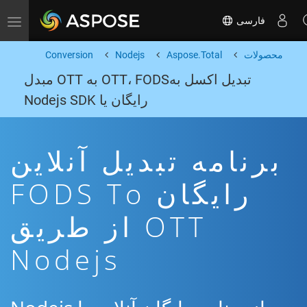
فارسی
Toggle navigation
محصولات
Aspose.Total
Nodejs
Conversion
تبدیل اکسل بهOTT، FODS به OTT مبدل
رایگان یا Nodejs SDK
برنامه تبدیل آنلاین
رایگان FODS To
OTT از طریق
Nodejs