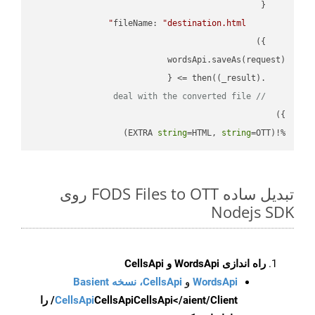
fileName
: 
"destination.html"
(
_result
) =>
    .then(
// deal with the converted file
string
=HTML, 
string
=OTT)
%!(EXTRA 
تبدیل ساده FODS Files to OTT روی
Nodejs SDK
راه اندازی WordsApi و CellsApi
WordsApi
و
CellsApi، نسخه Basient
CellsApi
CellsApi
CellsApi</aient/Client/ را