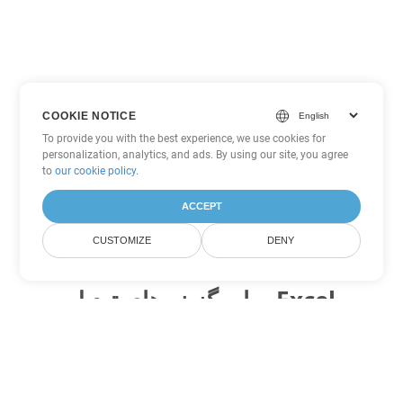
COOKIE NOTICE
To provide you with the best experience, we use cookies for
personalization, analytics, and ads. By using our site, you agree
to
our cookie policy
.
ACCEPT
CUSTOMIZE
DENY
سایر گزینه های تبدیل Excel
FODS را به DOC تبدیل کنید
DOC:
Microsoft Word Binary Format