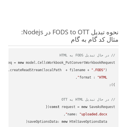
نحوه تبدیل FODS to OTT در Nodejs:
مثال کد گام به گام
// در حال تبدیل FODS به HTML
ar
 req = 
new
: fs.createReadStream(localPath  + filename + 
".FODS"
format
 : 
"HTML"
// در حال تبدیل HTML به OTT
const
 request = 
new
name
: 
"uploaded.docx"
saveOptionsData
: 
new