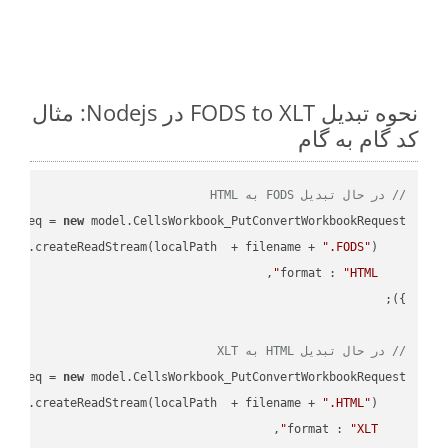
نحوه تبدیل FODS to XLT در Nodejs: مثال
کد گام به گام
// در حال تبدیل FODS به HTML
ar
 req = 
new
: fs.createReadStream(localPath  + filename + 
".FODS"
format
 : 
"HTML"
// در حال تبدیل HTML به XLT
ar
 req = 
new
: fs.createReadStream(localPath  + filename + 
".HTML"
format
 : 
"XLT"