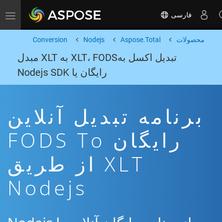
فارسی
Toggle navigation
محصولات
Aspose.Total
Nodejs
Conversion
تبدیل اکسل بهXLT، FODS به XLT مبدل
رایگان یا Nodejs SDK
برنامه تبدیل آنلاین
رایگان FODS To
XLT از طریق
Nodejs