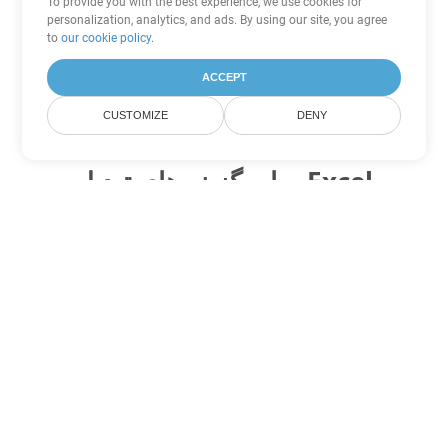
To provide you with the best experience, we use cookies for
personalization, analytics, and ads. By using our site, you agree
to
our cookie policy
.
ACCEPT
CUSTOMIZE
DENY
سایر گزینه های تبدیل Excel
FODS را به DOC تبدیل کنید
DOC:
Microsoft Word Binary Format
FODS را به DOT تبدیل کنید
DOT:
Microsoft Word Template Files
FODS را به DOCX تبدیل کنید
DOCX:
Office 2007+ Word Document