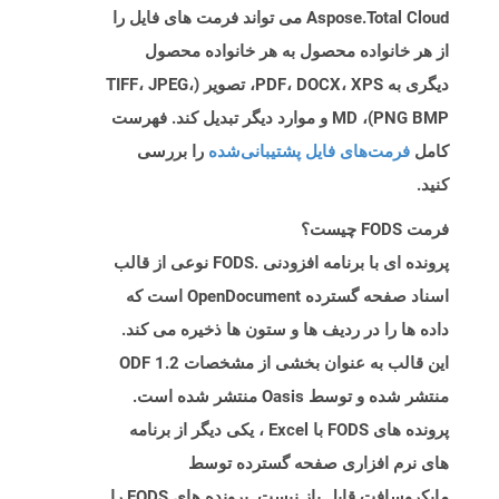
Aspose.Total Cloud می تواند فرمت های فایل را
از هر خانواده محصول به هر خانواده محصول
دیگری به PDF، DOCX، XPS، تصویر (TIFF، JPEG،
PNG BMP)، MD و موارد دیگر تبدیل کند. فهرست
کامل
فرمت‌های فایل پشتیبانی‌شده
را بررسی
کنید.
فرمت FODS چیست؟
پرونده ای با برنامه افزودنی .FODS نوعی از قالب
اسناد صفحه گسترده OpenDocument است که
داده ها را در ردیف ها و ستون ها ذخیره می کند.
این قالب به عنوان بخشی از مشخصات ODF 1.2
منتشر شده و توسط Oasis منتشر شده است.
پرونده های FODS با Excel ، یکی دیگر از برنامه
های نرم افزاری صفحه گسترده توسط
مایکروسافت قابل باز نیست. پرونده های FODS را